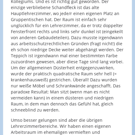
Kollegiums. Und es ist richtig gut geworden. Der
einzige verbliebene Schandfleck ist das alte
Hauptlehrerzimmer, wo jede/r einen eigenen Platz an
Gruppentischen hat. Der Raum ist einfach sehr
unglücklich für ein Lehrerzimmer, da er trotz doppelter
Fensterfront rechts und links sehr dunkel ist (eingekeilt
von anderen Gebäudeteilen). Dazu musste irgendwann
aus arbeitsschutzrechtlichen Gründen (fragt nicht!) die
eh schon niedrige Decke weiter abgehängt werden. Der
Teppich ist irgendwann mal einer bestimmten Farbe
zuzuordnen gewesen, aber diese Tage sind lang vorbei.
Um der allgemeinen Düsterheit entgegenzuwirken,
wurde der praktisch quadratische Raum sehr hell (=
krankenhausweiß) gestrichen. Überall! Dazu wurden
nur weiße Möbel und Schrankwände angeschafft. Das
paradoxe Resultat: Man sitzt (wenn man es nicht
vermeiden kann) in einem düsteren und niedrigen
Raum, in dem man dennoch das Gefühl hat, gleich
schneeblind zu werden.
Umso besser gelungen sind aber die übrigen
Lehrerzimmerbereiche. Wir haben einen eigenen
Arbeitsraum im ehemaligen vermieften und