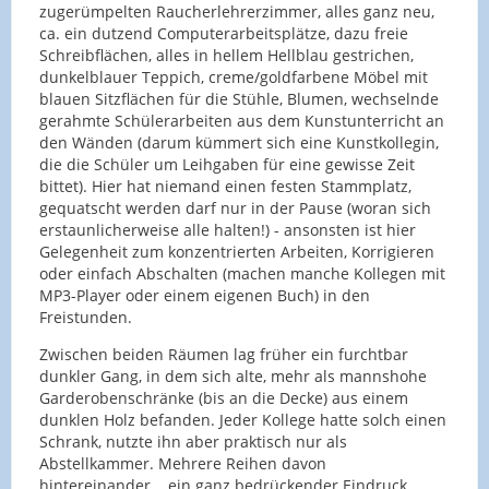
zugerümpelten Raucherlehrerzimmer, alles ganz neu,
ca. ein dutzend Computerarbeitsplätze, dazu freie
Schreibflächen, alles in hellem Hellblau gestrichen,
dunkelblauer Teppich, creme/goldfarbene Möbel mit
blauen Sitzflächen für die Stühle, Blumen, wechselnde
gerahmte Schülerarbeiten aus dem Kunstunterricht an
den Wänden (darum kümmert sich eine Kunstkollegin,
die die Schüler um Leihgaben für eine gewisse Zeit
bittet). Hier hat niemand einen festen Stammplatz,
gequatscht werden darf nur in der Pause (woran sich
erstaunlicherweise alle halten!) - ansonsten ist hier
Gelegenheit zum konzentrierten Arbeiten, Korrigieren
oder einfach Abschalten (machen manche Kollegen mit
MP3-Player oder einem eigenen Buch) in den
Freistunden.
Zwischen beiden Räumen lag früher ein furchtbar
dunkler Gang, in dem sich alte, mehr als mannshohe
Garderobenschränke (bis an die Decke) aus einem
dunklen Holz befanden. Jeder Kollege hatte solch einen
Schrank, nutzte ihn aber praktisch nur als
Abstellkammer. Mehrere Reihen davon
hintereinander... ein ganz bedrückender Eindruck,