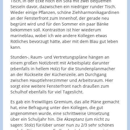
Tisch, in der Ecke noch ein Sofa mit zwei bequemen
Sesseln davor, dazwischen ein niedriger runder Tisch.
Wieder einige Pflanzen, schöne Ziehharmonikagardinen
an der Fensterfront zum Innenhof, der gerade neu
begrünt wird und für den Sommer ein paar Bänke
bekommen soll. Kontrastton ist hier wiederum
marineblau, wobei ich wie andere Kollegen etwas
Rötliches bevorzugt hätte, aber mit dem Blau gut leben
kann.
Stunden-, Raum- und Vertretungspläne hängen an
einem großen Notizbrett mit Arbeitsplatz darunter
(ebenfalls in hellem Holz) für die Stundenplanmacher
an der Rückseite der Küchenzeile, am Durchgang
zwischen Hauptlehrerzimmer und Arbeitsraum. Hier
sorgt eine weitere Fensterfront nach draußen zum
Schulhof ebenfalls für viel Tageslicht.
Es gab ein freiwilliges Gremium, das alle Pläne gemacht
hat, eine Befragung unter den Kollegen, die gut
angenommen wurde, eine schrittweise Umsetzung
über ein Schuljahr hin. Die Akzeptanz (um nicht zu
sagen: Stolz) für/über unser nun zu 2/3 sehr schönes