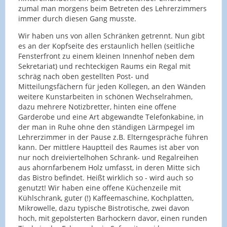
zumal man morgens beim Betreten des Lehrerzimmers
immer durch diesen Gang musste.
Wir haben uns von allen Schränken getrennt. Nun gibt
es an der Kopfseite des erstaunlich hellen (seitliche
Fensterfront zu einem kleinen Innenhof neben dem
Sekretariat) und rechteckigen Raums ein Regal mit
schräg nach oben gestellten Post- und
Mitteilungsfächern für jeden Kollegen, an den Wänden
weitere Kunstarbeiten in schönen Wechselrahmen,
dazu mehrere Notizbretter, hinten eine offene
Garderobe und eine Art abgewandte Telefonkabine, in
der man in Ruhe ohne den ständigen Lärmpegel im
Lehrerzimmer in der Pause z.B. Elterngespräche führen
kann. Der mittlere Hauptteil des Raumes ist aber von
nur noch dreiviertelhohen Schrank- und Regalreihen
aus ahornfarbenem Holz umfasst, in deren Mitte sich
das Bistro befindet. Heißt wirklich so - wird auch so
genutzt! Wir haben eine offene Küchenzeile mit
Kühlschrank, guter (!) Kaffeemaschine, Kochplatten,
Mikrowelle, dazu typische Bistrotische, zwei davon
hoch, mit gepolsterten Barhockern davor, einen runden