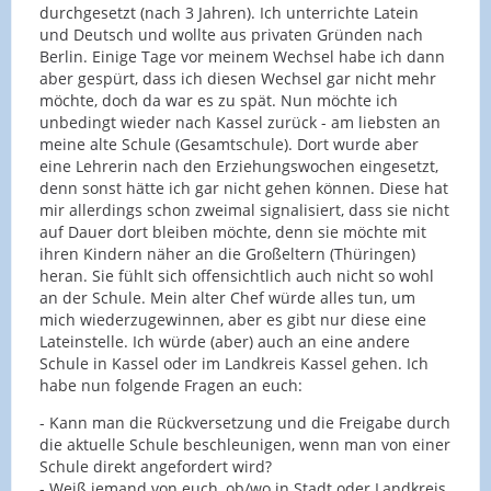
durchgesetzt (nach 3 Jahren). Ich unterrichte Latein
und Deutsch und wollte aus privaten Gründen nach
Berlin. Einige Tage vor meinem Wechsel habe ich dann
aber gespürt, dass ich diesen Wechsel gar nicht mehr
möchte, doch da war es zu spät. Nun möchte ich
unbedingt wieder nach Kassel zurück - am liebsten an
meine alte Schule (Gesamtschule). Dort wurde aber
eine Lehrerin nach den Erziehungswochen eingesetzt,
denn sonst hätte ich gar nicht gehen können. Diese hat
mir allerdings schon zweimal signalisiert, dass sie nicht
auf Dauer dort bleiben möchte, denn sie möchte mit
ihren Kindern näher an die Großeltern (Thüringen)
heran. Sie fühlt sich offensichtlich auch nicht so wohl
an der Schule. Mein alter Chef würde alles tun, um
mich wiederzugewinnen, aber es gibt nur diese eine
Lateinstelle. Ich würde (aber) auch an eine andere
Schule in Kassel oder im Landkreis Kassel gehen. Ich
habe nun folgende Fragen an euch:
- Kann man die Rückversetzung und die Freigabe durch
die aktuelle Schule beschleunigen, wenn man von einer
Schule direkt angefordert wird?
- Weiß jemand von euch, ob/wo in Stadt oder Landkreis