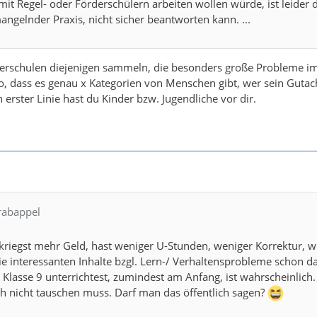
r mit Regel- oder Förderschülern arbeiten wollen würde, ist leide
angelnder Praxis, nicht sicher beantworten kann. ...
erschulen diejenigen sammeln, die besonders große Probleme im 
 so, dass es genau x Kategorien von Menschen gibt, wer sein Gutach
 erster Linie hast du Kinder bzw. Jugendliche vor dir.
Krabappel
kriegst mehr Geld, hast weniger U-Stunden, weniger Korrektur, we
ie interessanten Inhalte bzgl. Lern-/ Verhaltensprobleme schon dab
 Klasse 9 unterrichtest, zumindest am Anfang, ist wahrscheinlich
ich nicht tauschen muss. Darf man das öffentlich sagen?