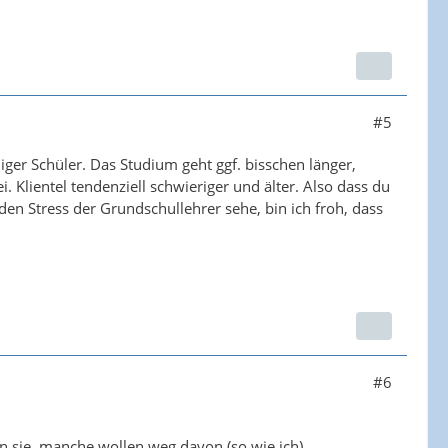
#5
ger Schüler. Das Studium geht ggf. bisschen länger,
. Klientel tendenziell schwieriger und älter. Also dass du
den Stress der Grundschullehrer sehe, bin ich froh, dass
#6
 sie, manche wollen weg davon (so wie ich).