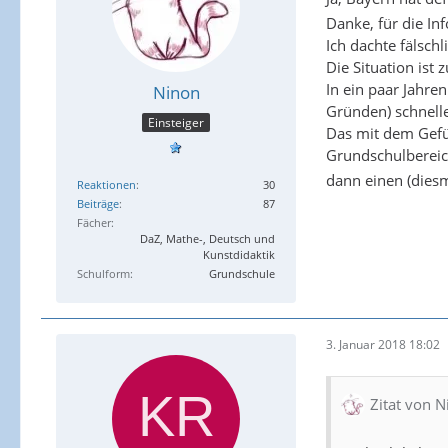
Danke, für die I
Ich dachte fälsch
Die Situation ist 
In ein paar Jahre
Ninon
Gründen) schnell
Einsteiger
Das mit dem Gefüh
Grundschulbereic
dann einen (diesm
Reaktionen
30
Beiträge
87
Fächer
DaZ, Mathe-, Deutsch und
Kunstdidaktik
Schulform
Grundschule
3. Januar 2018 18:02
Zitat von 