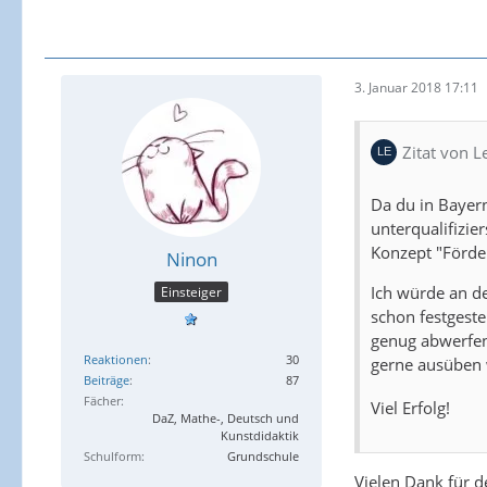
3. Januar 2018 17:11
Zitat von 
Da du in Bayern
unterqualifizie
Konzept "Förde
Ninon
Ich würde an de
Einsteiger
schon festgeste
genug abwerfen,
Reaktionen
30
gerne ausüben 
Beiträge
87
Fächer
Viel Erfolg!
DaZ, Mathe-, Deutsch und
Kunstdidaktik
Schulform
Grundschule
Vielen Dank für d