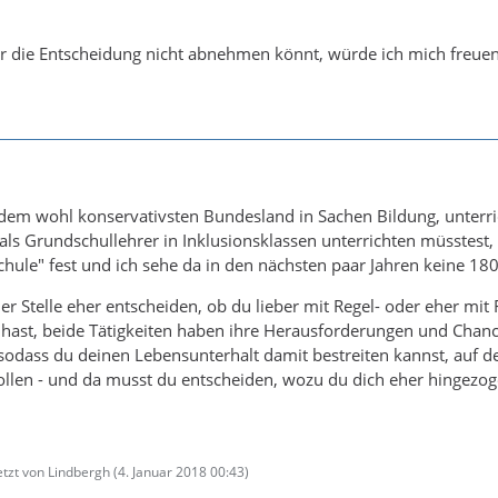
r die Entscheidung nicht abnehmen könnt, würde ich mich freue
dem wohl konservativsten Bundesland in Sachen Bildung, unterrich
t als Grundschullehrer in Inklusionsklassen unterrichten müsstes
hule" fest und ich sehe da in den nächsten paar Jahren keine 1
er Stelle eher entscheiden, ob du lieber mit Regel- oder eher m
t hast, beide Tätigkeiten haben ihre Herausforderungen und Chancen
odass du deinen Lebensunterhalt damit bestreiten kannst, auf de
llen - und da musst du entscheiden, wozu du dich eher hingezog
etzt von Lindbergh (
4. Januar 2018 00:43
)