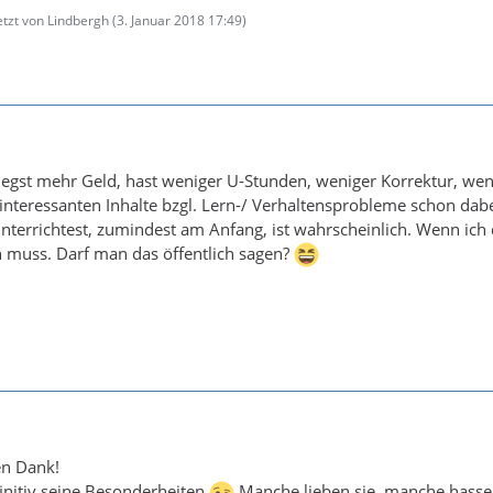
etzt von Lindbergh (
3. Januar 2018 17:49
)
iegst mehr Geld, hast weniger U-Stunden, weniger Korrektur, weni
 interessanten Inhalte bzgl. Lern-/ Verhaltensprobleme schon dabei
unterrichtest, zumindest am Anfang, ist wahrscheinlich. Wenn ich 
n muss. Darf man das öffentlich sagen?
en Dank!
finitiv seine Besonderheiten
Manche lieben sie, manche hassen