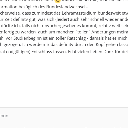
nformation bezüglich des Bundeslandwechsels.
licherweise, dass zumindest das Lehramtsstudium bundesweit etwas
zur Zeit definitv gut, was sich (leider) auch sehr schnell wieder än
n dürfte ich, falls nicht unvorhergesehenes kommt, relativ weit s
er fertig zu werden, auch um manchen "tollen" Änderungen meiner
l vor Studienbeginn ist ein toller Ratschlag - damals hat es mic
h gezogen. Ich werde mir das definitv durch den Kopf gehen las
al endgültigen) Entschluss fassen. Echt vielen lieben Dank für dei
Ninon