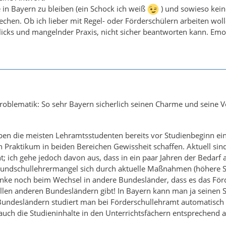
e in Bayern zu bleiben (ein Schock ich weiß
) und sowieso keine
chen. Ob ich lieber mit Regel- oder Förderschülern arbeiten wolle
cks und mangelnder Praxis, nicht sicher beantworten kann. Emotio
Problematik: So sehr Bayern sicherlich seinen Charme und seine V
en die meisten Lehramtsstudenten bereits vor Studienbeginn ein G
n Praktikum in beiden Bereichen Gewissheit schaffen. Aktuell si
; ich gehe jedoch davon aus, dass in ein paar Jahren der Bedarf
Grundschullehrermangel sich durch aktuelle Maßnahmen (höhere St
nke noch beim Wechsel in andere Bundesländer, dass es das Förd
 allen anderen Bundesländern gibt! In Bayern kann man ja seine
Bundesländern studiert man bei Förderschullehramt automatisch 
ch die Studieninhalte in den Unterrichtsfächern entsprechend a