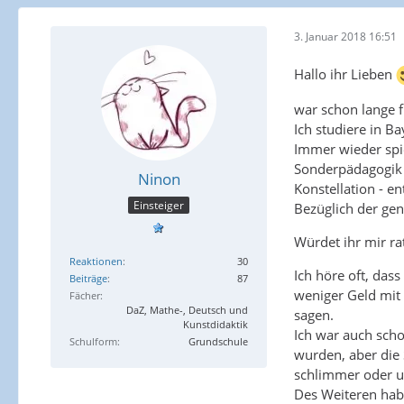
3. Januar 2018 16:51
Hallo ihr Lieben
war schon lange f
Ich studiere in B
Immer wieder spi
Sonderpädagogik a
Ninon
Konstellation - e
Einsteiger
Bezüglich der ge
Würdet ihr mir ra
Reaktionen
30
Ich höre oft, das
Beiträge
87
weniger Geld mit 
Fächer
DaZ, Mathe-, Deutsch und
sagen.
Kunstdidaktik
Ich war auch schon
Schulform
Grundschule
wurden, aber die 
schlimmer oder u
Des Weiteren habe