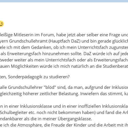
leißige Mitleserin im Forum, habe jetzt aber selber eine Frage und
ayern Grundschullehramt (Hauptfach DaZ) und bin gerade glücklic
ele ich mit dem Gedanken, ob ich mein Unterrichtsfach zugunste
ls Erweiterungsfach hinzunehmen sollte. DaZ würde ich auf jeden 
ntweder weiter als mein Unterrichtsfach oder als Erweiterungsfach
nauen Möglichkeiten würde ich mich natürlich an die Studienbera
ten, Sonderpädagogik zu studieren?
s alle Grundschullehrer "blöd" sind, da man, aufgrund der Inklusi
gleichzeitig höherer zeitlicher Belastung. Inwiefern das stimmt,
 in einer Inklusionsklasse und in einer inoffiziellen Inklusionskl
Schulbegleiter etc. noch nicht bekommen haben) und fand die Ar
ndankbarer als die in meiner Übergangsklasse.
 ich die Atmosphäre, die Freude der Kinder und die Arbeit mit i