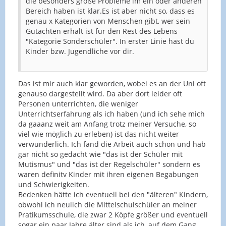
die besonders große Probleme im ein oder anderen
Bereich haben ist klar.Es ist aber nicht so, dass es
genau x Kategorien von Menschen gibt, wer sein
Gutachten erhält ist für den Rest des Lebens
"Kategorie Sonderschüler". In erster Linie hast du
Kinder bzw. Jugendliche vor dir.
Das ist mir auch klar geworden, wobei es an der Uni oft
genauso dargestellt wird. Da aber dort leider oft
Personen unterrichten, die weniger
Unterrichtserfahrung als ich haben (und ich sehe mich
da gaaanz weit am Anfang trotz meiner Versuche, so
viel wie möglich zu erleben) ist das nicht weiter
verwunderlich. Ich fand die Arbeit auch schön und hab
gar nicht so gedacht wie "das ist der Schüler mit
Mutismus" und "das ist der Regelschüler" sondern es
waren definitv Kinder mit ihren eigenen Begabungen
und Schwierigkeiten.
Bedenken hätte ich eventuell bei den "älteren" Kindern,
obwohl ich neulich die Mittelschulschüler an meiner
Pratikumsschule, die zwar 2 Köpfe größer und eventuell
sogar ein paar Jahre älter sind als ich, auf dem Gang