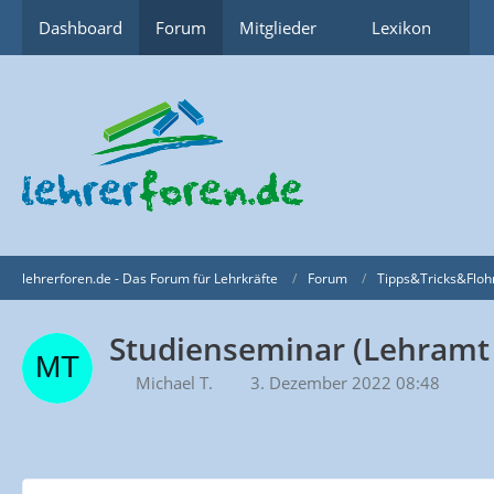
Dashboard
Forum
Mitglieder
Lexikon
lehrerforen.de - Das Forum für Lehrkräfte
Forum
Tipps&Tricks&Floh
Studienseminar (Lehramt 
Michael T.
3. Dezember 2022 08:48