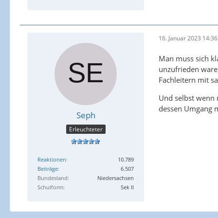
16. Januar 2023 14:36
Man muss sich kl
unzufrieden waren
Fachleitern mit s
Und selbst wenn m
dessen Umgang mi
Seph
Erleuchteter
Reaktionen
10.789
Beiträge
6.507
Bundesland
Niedersachsen
Schulform
Sek II