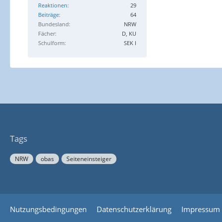
Reaktionen
29
Beiträge
64
Bundesland
NRW
Fächer
D, KU
Schulform
SEK I
Tags
NRW
obas
Seiteneinsteiger
Nutzungsbedingungen
Datenschutzerklärung
Impressum