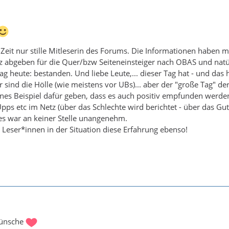
 Zeit nur stille Mitleserin des Forums. Die Informationen haben m
z abgeben für die Quer/bzw Seiteneinsteiger nach OBAS und natü
ag heute: bestanden. Und liebe Leute,... dieser Tag hat - und das h
sind die Hölle (wie meistens vor UBs)... aber der "große Tag" de
eines Beispiel dafür geben, dass es auch positiv empfunden werd
ps etc im Netz (über das Schlechte wird berichtet - über das G
es war an keiner Stelle unangenehm.
 Leser*innen in der Situation diese Erfahrung ebenso!
wünsche