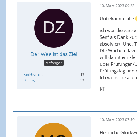
10. März 2023 00:23
Unbekannte alle
ich war die ganze
Senf als Dank kur
absolviert. Und, T
Die Wochen davor 
Der Weg ist das Ziel
will damit ein kl
Anfänger
über Prüfungen/Up
Prüfungstag und 
Reaktionen
19
Ich wünsche allen
Beiträge
33
KT
10. März 2023 07:50
Herzliche Glück