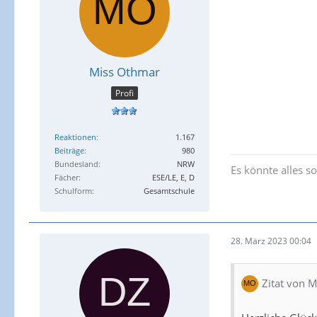
Miss Othmar
Profi
Reaktionen
1.167
Beiträge
980
Bundesland
NRW
Es könnte alles so 
Fächer
ESE/LE, E, D
Schulform
Gesamtschule
28. März 2023 00:04
Zitat von 