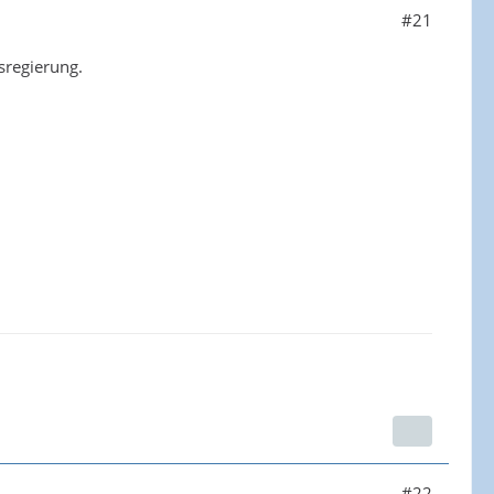
#21
sregierung.
#22