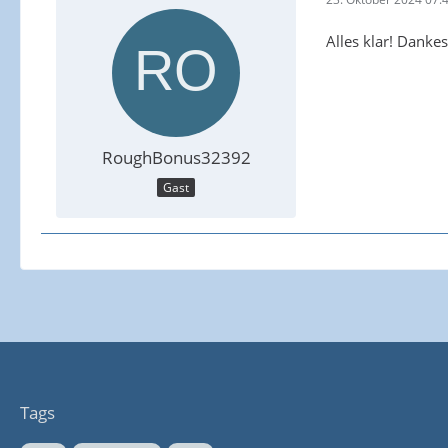
Alles klar! Danke
RoughBonus32392
Gast
Tags