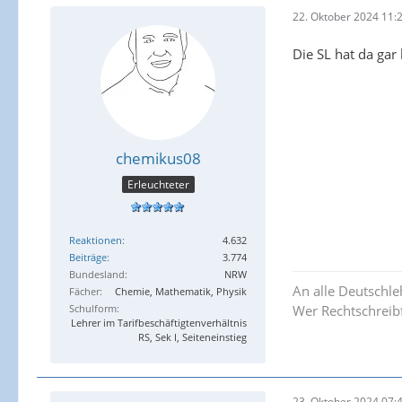
22. Oktober 2024 11:
Die SL hat da gar
chemikus08
Erleuchteter
Reaktionen
4.632
Beiträge
3.774
Bundesland
NRW
An alle Deutschle
Fächer
Chemie, Mathematik, Physik
Wer Rechtschreibf
Schulform
Lehrer im Tarifbeschäftigtenverhältnis
RS, Sek I, Seiteneinstieg
23. Oktober 2024 07: