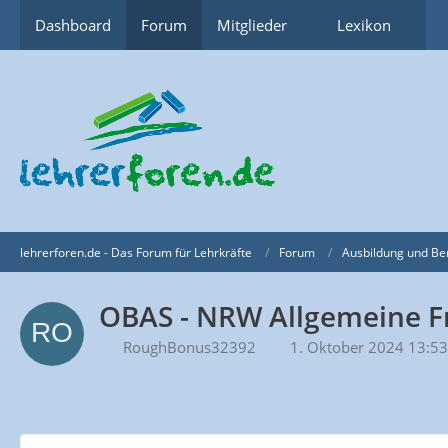
Dashboard
Forum
Mitglieder
Lexikon
lehrerforen.de - Das Forum für Lehrkräfte
Forum
Ausbildung und Be
OBAS - NRW Allgemeine F
RoughBonus32392
1. Oktober 2024 13:53