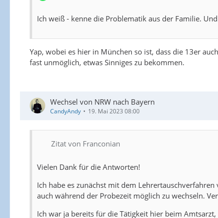
Kennt sich jemand in so einem Fall aus? Kann ich mich
Ich weiß - kenne die Problematik aus der Familie. Und 
können?
Danke für eure Rückmeldungen.
Yap, wobei es hier in München so ist, dass die 13er auc
fast unmöglich, etwas Sinniges zu bekommen.
Wechsel von NRW nach Bayern
CandyAndy
19. Mai 2023 08:00
Zitat von Franconian
Vielen Dank für die Antworten!
Ich habe es zunächst mit dem Lehrertauschverfahren ve
auch während der Probezeit möglich zu wechseln. Ve
Ich war ja bereits für die Tätigkeit hier beim Amtsarz