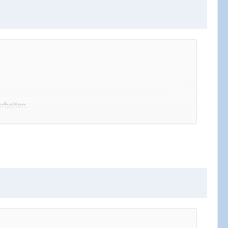
rbeiten.
nd meinen Beamtenstatus zu behalten.