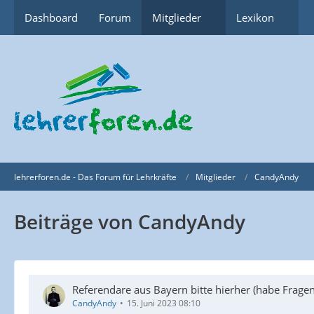
Dashboard
Forum
Mitglieder
Lexikon
lehrerforen.de - Das Forum für Lehrkräfte
Mitglieder
CandyAndy
Beiträge von CandyAndy
Referendare aus Bayern bitte hierher (habe Fragen
CandyAndy
15. Juni 2023 08:10