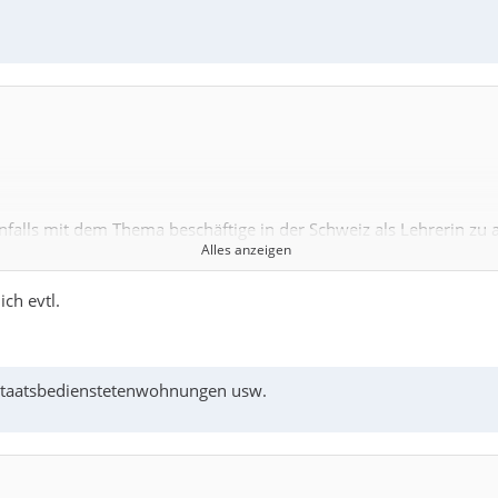
enfalls mit dem Thema beschäftige in der Schweiz als Lehrerin zu a
Alles anzeigen
ich evtl.
lschullehrerin)
Staatsbedienstetenwohnungen usw.
zt
habe, um mit meine Ehemann gemeinsam diesen Schritt zu gehen u