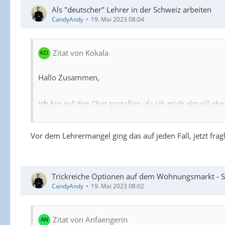
Als "deutscher" Lehrer in der Schweiz arbeiten
CandyAndy
19. Mai 2023 08:04
Zitat von Kokala
Hallo Zusammen,
ich bin auf den Chat gestoßen, da ich mich aktuell eb
Kurz zur Ausgangssituation:
Vor dem Lehrermangel ging das auf jeden Fall, jetzt fragl
- verbeamtete Lehrerin in BW (Grund-/Haupt-/Werkrea
Trickreiche Optionen auf dem Wohnungsmarkt - 
- meine Ehemann wird beruflich in die Schweiz verset
CandyAndy
19. Mai 2023 08:02
Ich stelle mir die Frage, welche Möglichkeiten ich 
Zitat von Anfaengerin