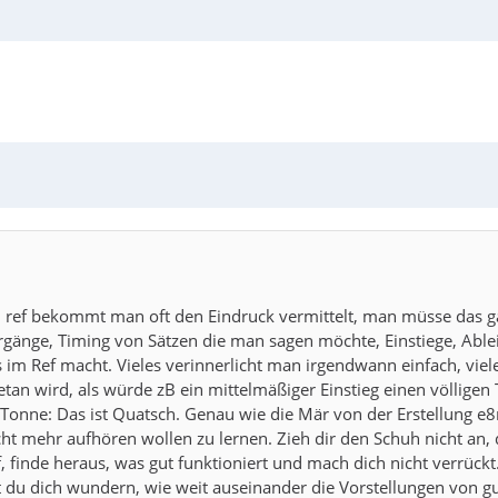
m ref bekommt man oft den Eindruck vermittelt, man müsse das 
nge, Timing von Sätzen die man sagen möchte, Einstiege, Ableit
m Ref macht. Vieles verinnerlicht man irgendwann einfach, viele
tan wird, als würde zB ein mittelmäßiger Einstieg einen völligen
 Tonne: Das ist Quatsch. Genau wie die Mär von der Erstellung e8n
nicht mehr aufhören wollen zu lernen. Zieh dir den Schuh nicht an,
, finde heraus, was gut funktioniert und mach dich nicht verrück
st du dich wundern, wie weit auseinander die Vorstellungen von g