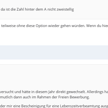
 beurlauben lassen (Beamtenstatuts nicht verlieren), um ins Ausl
da ist die Zahl hinter dem A nicht zweistellig
h teilweise ohne diese Option wieder gehen würden. Wenn du hier 
rsucht und hätte in diesem Jahr direkt gewechselt. Allerdings hat
rmutlich dann auch im Rahmen der Freien Bewerbung.
t, der mir eine Bescheinigung für eine Lebenszeitverbeamtung ausg