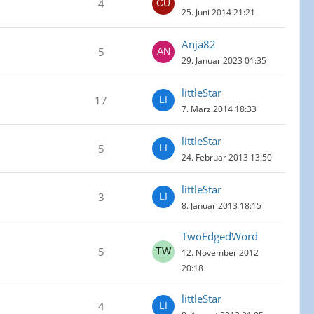
4
25. Juni 2014 21:21
Anja82
5
29. Januar 2023 01:35
littleStar
17
7. März 2014 18:33
littleStar
5
24. Februar 2013 13:50
littleStar
3
8. Januar 2013 18:15
TwoEdgedWord
5
12. November 2012
20:18
littleStar
4