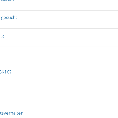
t gesucht
ng
FSK16?
tsverhalten