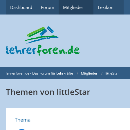
Dashboard
Forum
Mitglieder
Lexikon
lehrerforen.de - Das Forum für Lehrkräfte
Mitglieder
littleStar
Themen von littleStar
Thema