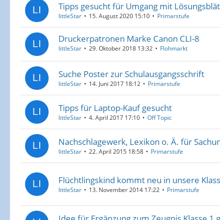
Tipps gesucht für Umgang mit Lösungsblät
littleStar
15. August 2020 15:10
Primarstufe
Druckerpatronen Marke Canon CLI-8
littleStar
29. Oktober 2018 13:32
Flohmarkt
Suche Poster zur Schulausgangsschrift
littleStar
14. Juni 2017 18:12
Primarstufe
Tipps für Laptop-Kauf gesucht
littleStar
4. April 2017 17:10
Off Topic
Nachschlagewerk, Lexikon o. Ä. für Sachun
littleStar
22. April 2015 18:58
Primarstufe
Flüchtlingskind kommt neu in unsere Klass
littleStar
13. November 2014 17:22
Primarstufe
Idee für Ergänzung zum Zeugnis Klasse 1 