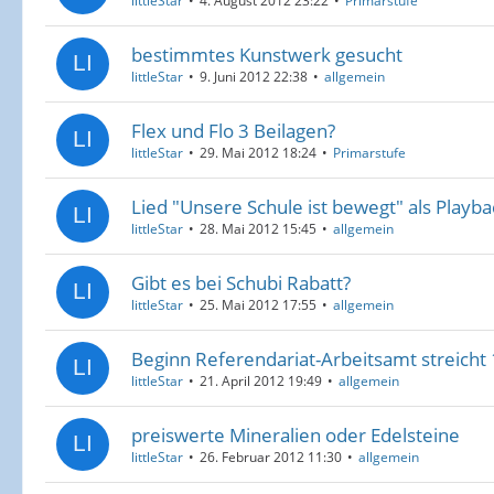
littleStar
4. August 2012 23:22
Primarstufe
bestimmtes Kunstwerk gesucht
littleStar
9. Juni 2012 22:38
allgemein
Flex und Flo 3 Beilagen?
littleStar
29. Mai 2012 18:24
Primarstufe
Lied "Unsere Schule ist bewegt" als Playb
littleStar
28. Mai 2012 15:45
allgemein
Gibt es bei Schubi Rabatt?
littleStar
25. Mai 2012 17:55
allgemein
Beginn Referendariat-Arbeitsamt streicht
littleStar
21. April 2012 19:49
allgemein
preiswerte Mineralien oder Edelsteine
littleStar
26. Februar 2012 11:30
allgemein