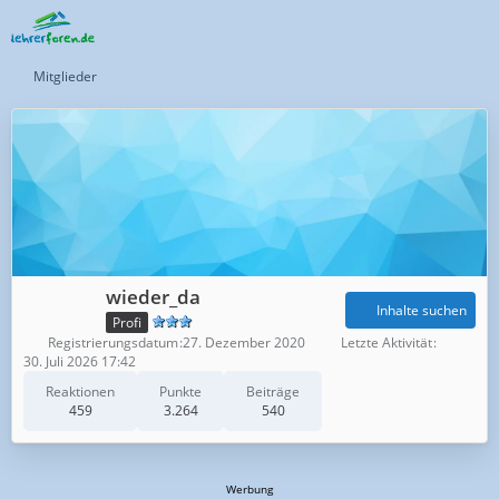
Mitglieder
wieder_da
Inhalte suchen
Profi
Registrierungsdatum
27. Dezember 2020
Letzte Aktivität
30. Juli 2026 17:42
Reaktionen
Punkte
Beiträge
459
3.264
540
Werbung