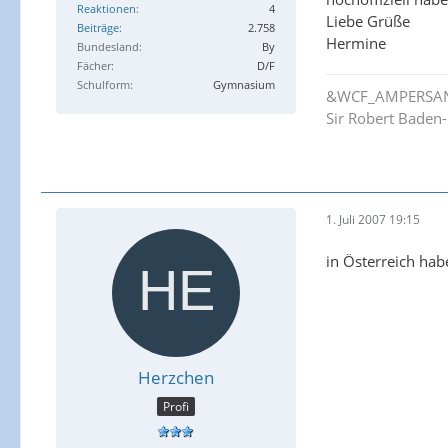
Reaktionen
4
Liebe Grüße
Beiträge
2.758
Hermine
Bundesland
By
Fächer
D/F
Schulform
Gymnasium
&WCF_AMPERSAND"
Sir Robert Baden-P
1. Juli 2007 19:15
in Österreich ha
Herzchen
Profi