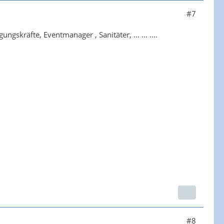
#7
gskräfte, Eventmanager , Sanitäter, ... ... ....
#8