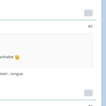
#5
einhaltet
iert...:tongue: