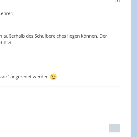
#6
Lehrer:
uch außerhalb des Schulbereiches liegen können. Der
chützt.
fessor" angeredet werden