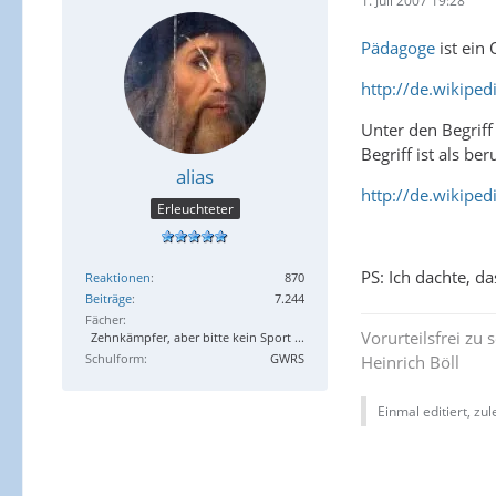
1. Juli 2007 19:28
Pädagoge
ist ein 
http://de.wikipe
Unter den Begriff
Begriff ist als b
alias
http://de.wikiped
Erleuchteter
PS: Ich dachte, d
Reaktionen
870
Beiträge
7.244
Fächer
Vorurteilsfrei zu s
Zehnkämpfer, aber bitte kein Sport ...
Schulform
GWRS
Heinrich Böll
Einmal editiert, zu