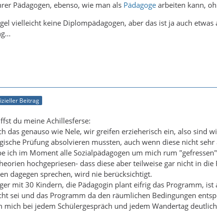
ehrer Pädagogen, ebenso, wie man als
Pädagoge
arbeiten kann, oh
egel vielleicht keine Diplompädagogen, aber das ist ja auch etwas
g...
izieller Beitrag
ffst du meine Achillesferse:
h das genauso wie Nele, wir greifen erzieherisch ein, also sind 
ische Prüfung absolvieren mussten, auch wenn diese nicht sehr 
 ich im Moment alle Sozialpädagogen um mich rum "gefressen"
eorien hochgepriesen- dass diese aber teilweise gar nicht in die
n dagegen sprechen, wird nie berücksichtigt.
ager mit 30 Kindern, die Pädagogin plant eifrig das Programm, ist ab
ht sei und das Programm da den räumlichen Bedingungen entsp
ich mich bei jedem Schülergespräch und jedem Wandertag deutlich
.