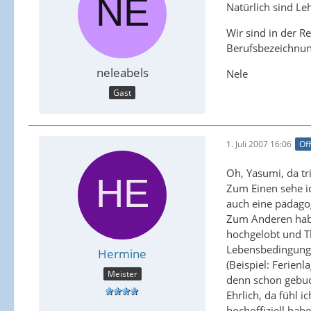
Natürlich sind L
Wir sind in der R
Berufsbezeichnun
neleabels
Nele
Gast
1. Juli 2007 16:06
Off
Oh, Yasumi, da tri
Zum Einen sehe ic
auch eine pädagog
Zum Anderen habe
hochgelobt und Th
Lebensbedingunge
Hermine
(Beispiel: Ferienl
Meister
denn schon gebuc
Ehrlich, da fühl 
hochoffiziell habe