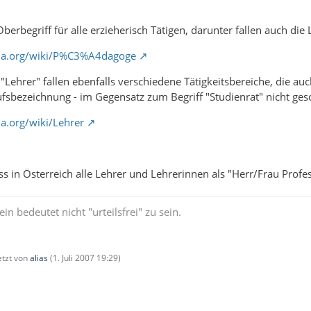
Oberbegriff für alle erzieherisch Tätigen, darunter fallen auch die 
dia.org/wiki/P%C3%A4dagoge
 "Lehrer" fallen ebenfalls verschiedene Tätigkeitsbereiche, die a
erufsbezeichnung - im Gegensatz zum Begriff "Studienrat" nicht ges
ia.org/wiki/Lehrer
ass in Österreich alle Lehrer und Lehrerinnen als "Herr/Frau Pro
ein bedeutet nicht "urteilsfrei" zu sein.
letzt von
alias
(
1. Juli 2007 19:29
)