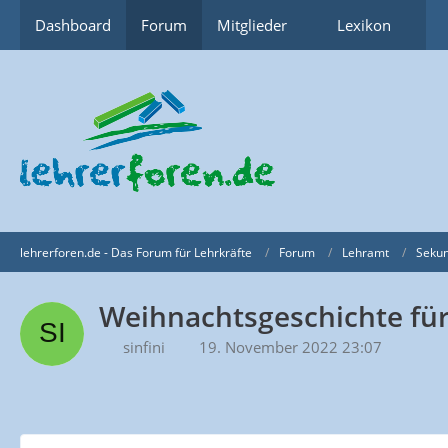
Dashboard
Forum
Mitglieder
Lexikon
lehrerforen.de - Das Forum für Lehrkräfte
Forum
Lehramt
Sekun
Weihnachtsgeschichte für
sinfini
19. November 2022 23:07