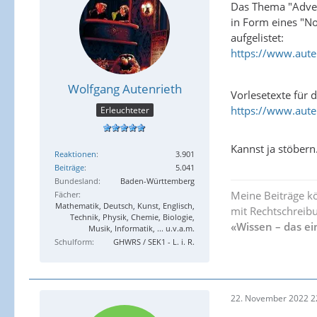
Das Thema "Advent
in Form eines "No
aufgelistet:
https://www.aute
Wolfgang Autenrieth
Vorlesetexte für 
https://www.aute
Erleuchteter
Kannst ja stöbern
Reaktionen
3.901
Beiträge
5.041
Bundesland
Baden-Württemberg
Meine Beiträge k
Fächer
Mathematik, Deutsch, Kunst, Englisch,
mit Rechtschreibu
Technik, Physik, Chemie, Biologie,
«Wissen – das ei
Musik, Informatik, ... u.v.a.m.
Schulform
GHWRS / SEK1 - L. i. R.
22. November 2022 2