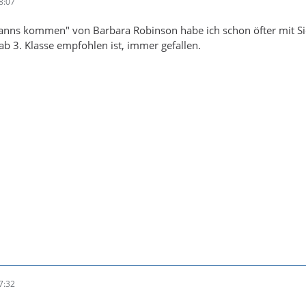
8:07
anns kommen" von Barbara Robinson habe ich schon öfter mit Sieb
b 3. Klasse empfohlen ist, immer gefallen.
7:32