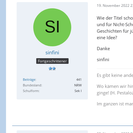
19. November 2022 2
Wie der Titel sch
und für Nicht-Sch
Geschichten für j
eine Idee?
Danke
sinfini
sinfini
Fortgeschrittener
Es gibt keine ande
Beiträge
441
Bundesland
NRW
Wo kämen wir hin
Schulform
Sek I
ginge! (H. Pestaloz
Im ganzen ist ma