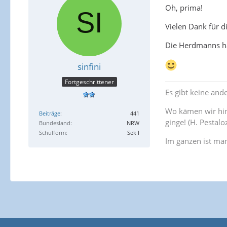
Oh, prima!
Vielen Dank für di
Die Herdmanns hat
sinfini
Fortgeschrittener
Es gibt keine ande
Wo kämen wir hin
Beiträge
441
ginge! (H. Pestaloz
Bundesland
NRW
Schulform
Sek I
Im ganzen ist ma