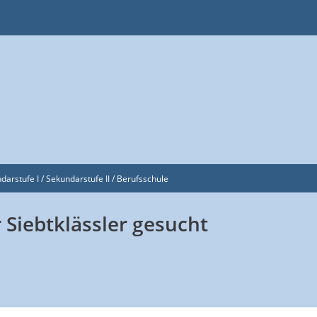
darstufe I / Sekundarstufe II / Berufsschule
 Siebtklässler gesucht