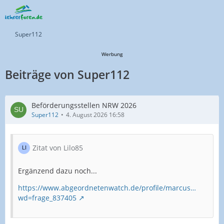
Super112
Werbung
Beiträge von Super112
Beförderungsstellen NRW 2026
Super112
4. August 2026 16:58
Zitat von Lilo85
Ergänzend dazu noch...
https://www.abgeordnetenwatch.de/profile/marcus…
wd=frage_837405