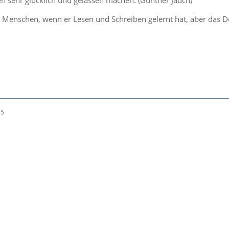
n sehr glücklich und gelassen machen. (Günther Jauch)
 Menschen, wenn er Lesen und Schreiben gelernt hat, aber das De
15