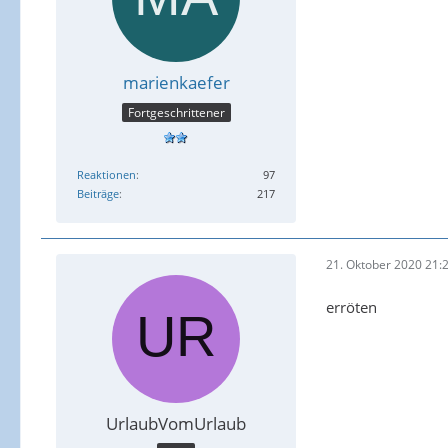
marienkaefer
Fortgeschrittener
Reaktionen
97
Beiträge
217
21. Oktober 2020 21:
erröten
UrlaubVomUrlaub