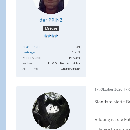
der PRINZ
Meister
Reaktionen
34
Beiträge
1.913
Bundesland
Hessen
Fächer
D M SU Reli Kunst Fö
Schulform
Grundschule
17. Oktober 2020 17:
Standardisierte 
Bildung ist die Fä