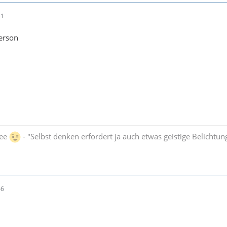
41
erson
bee
- "Selbst denken erfordert ja auch etwas geistige Belichtung 
46