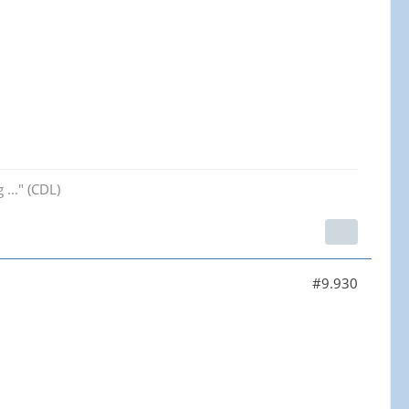
..." (CDL)
#9.930