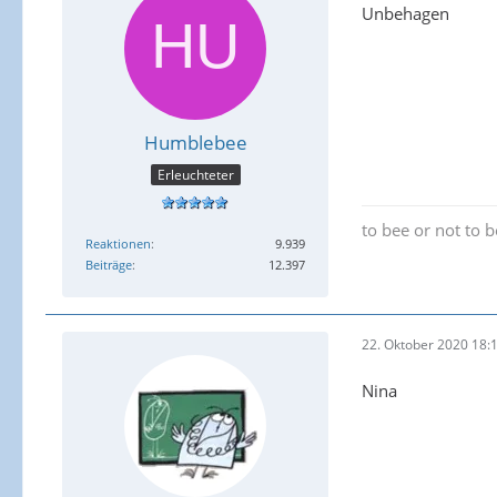
Unbehagen
Humblebee
Erleuchteter
to bee or not to 
Reaktionen
9.939
Beiträge
12.397
22. Oktober 2020 18:
Nina