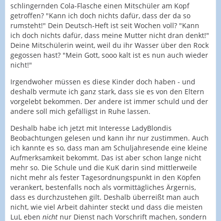
schlingernden Cola-Flasche einen Mitschüler am Kopf
getroffen? "Kann ich doch nichts dafür, dass der da so
rumsteht!" Dein Deutsch-Heft ist seit Wochen voll? "Kann
ich doch nichts dafür, dass meine Mutter nicht dran denkt!"
Deine Mitschülerin weint, weil du ihr Wasser über den Rock
gegossen hast? "Mein Gott, sooo kalt ist es nun auch wieder
nicht!"
Irgendwoher müssen es diese Kinder doch haben - und
deshalb vermute ich ganz stark, dass sie es von den Eltern
vorgelebt bekommen. Der andere ist immer schuld und der
andere soll mich gefälligst in Ruhe lassen.
Deshalb habe ich jetzt mit Interesse LadyBlondis
Beobachtungen gelesen und kann ihr nur zustimmen. Auch
ich kannte es so, dass man am Schuljahresende eine kleine
Aufmerksamkeit bekommt. Das ist aber schon lange nicht
mehr so. Die Schule und die KuK darin sind mittlerweile
nicht mehr als fester Tagesordnungspunkt in den Köpfen
verankert, bestenfalls noch als vormittägliches Ärgernis,
dass es durchzustehen gilt. Deshalb überreißt man auch
nicht, wie viel Arbeit dahinter steckt und dass die meisten
LuL eben
nicht
nur Dienst nach Vorschrift machen, sondern