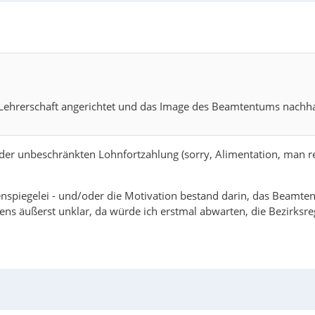
Lehrerschaft angerichtet und das Image des Beamtentums nachhalt
ip der unbeschränkten Lohnfortzahlung (sorry, Alimentation, man r
lenspiegelei - und/oder die Motivation bestand darin, das Beamt
ns äußerst unklar, da würde ich erstmal abwarten, die Bezirksregi