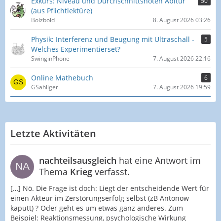
Exkurs: Niveau und Durchschnittsnoten Abitur
50
(aus Pflichtlektüre)
Bolzbold
8. August 2026 03:26
Physik: Interferenz und Beugung mit Ultraschall -
5
Welches Experimentierset?
SwinginPhone
7. August 2026 22:16
Online Mathebuch
6
GSahliger
7. August 2026 19:59
Letzte Aktivitäten
nachteilsausgleich
hat eine Antwort im
Thema
Krieg
verfasst.
[…] Nö. Die Frage ist doch: Liegt der entscheidende Wert für
einen Akteur im Zerstörungserfolg selbst (zB Antonow
kaputt) ? Oder geht es um etwas ganz anderes. Zum
Beispiel: Reaktionsmessung, psychologische Wirkung