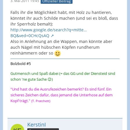
3. Mai 2011 19:45
Offizieller Beitrag
Falls ihr die Möglichkeit habt, mit Holz zu hantieren,
könntet ihr auch Schilde machen (und sei es bloß, dass
ihr Sperrholz bemalt):
http://www.google.de/search?q=mitte…
BQ&ved=0CHcQsAQ
Also in Anlehnung an die Wappen, man könnte aber
auch Nägel mit hübschen Köpfen rundherum
reinhämmern oder so
Bolzbold #5
Gutmensch und Spaß dabei (= das GG und der Diensteid sind
schon 'ne gute Sache 😉)
"Und hast du die Ausrufezeichen bemerkt? Es sind fünf. Ein
sicheres Zeichen dafür, dass jemand die Unterhose auf dem
Kopf trägt."
(T. Pratchett)
KerstinI