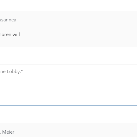
Susannea
hören will
ine Lobby.“
. Meier