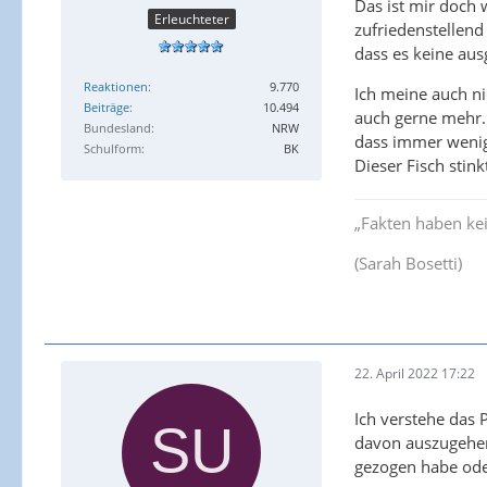
Das ist mir doch w
Erleuchteter
zufriedenstellend
dass es keine aus
Reaktionen
9.770
Ich meine auch nic
Beiträge
10.494
auch gerne mehr. 
Bundesland
NRW
dass immer wenig 
Schulform
BK
Dieser Fisch stin
„Fakten haben ke
(Sarah Bosetti)
22. April 2022 17:22
Ich verstehe das P
davon auszugehen
gezogen habe oder