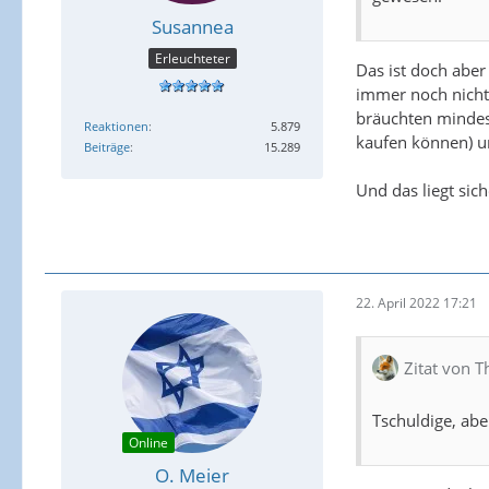
Susannea
Erleuchteter
Das ist doch abe
immer noch nicht,
bräuchten mindes
Reaktionen
5.879
kaufen können) 
Beiträge
15.289
Und das liegt sic
22. April 2022 17:21
Zitat von T
Tschuldige, abe
Online
O. Meier