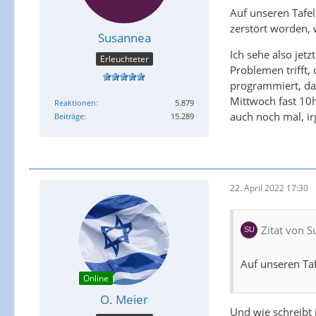
Auf unseren Tafel
zerstört worden, 
Susannea
Ich sehe also jet
Erleuchteter
Problemen trifft,
programmiert, das
Mittwoch fast 10
Reaktionen
5.879
auch noch mal, i
Beiträge
15.289
22. April 2022 17:30
Zitat von 
Auf unseren Ta
Online
O. Meier
Und wie schreibt 