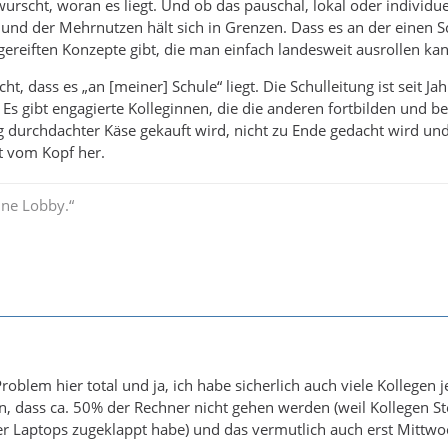
urscht, woran es liegt. Und ob das pauschal, lokal oder individuell 
 und der Mehrnutzen hält sich in Grenzen. Dass es an der einen Sc
gereiften Konzepte gibt, die man einfach landesweit ausrollen ka
ht, dass es „an [meiner] Schule“ liegt. Die Schulleitung ist seit J
Es gibt engagierte Kolleginnen, die die anderen fortbilden und b
durchdachter Käse gekauft wird, nicht zu Ende gedacht wird und
kt vom Kopf her.
ine Lobby.“
roblem hier total und ja, ich habe sicherlich auch viele Kollegen 
, dass ca. 50% der Rechner nicht gehen werden (weil Kollegen St
 Laptops zugeklappt habe) und das vermutlich auch erst Mittwoc