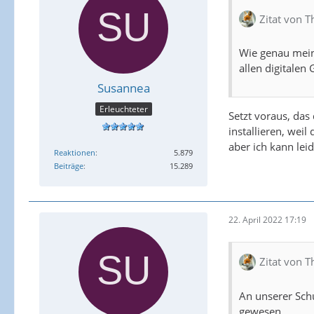
Zitat von T
Wie genau meins
allen digitalen
Susannea
Erleuchteter
Setzt voraus, das
installieren, weil
aber ich kann lei
Reaktionen
5.879
Beiträge
15.289
22. April 2022 17:19
Zitat von T
An unserer Schu
gewesen.