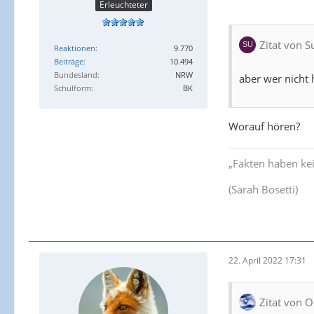
Erleuchteter
Zitat von 
Reaktionen
9.770
Beiträge
10.494
Bundesland
NRW
aber wer nicht 
Schulform
BK
Worauf hören?
„Fakten haben ke
(Sarah Bosetti)
22. April 2022 17:31
Zitat von O