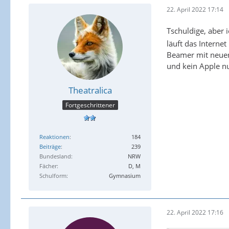
22. April 2022 17:14
Tschuldige, aber 
läuft das Internet
Beamer mit neuen
und kein Apple nu
Theatralica
Fortgeschrittener
Reaktionen
184
Beiträge
239
Bundesland
NRW
Fächer
D, M
Schulform
Gymnasium
22. April 2022 17:16