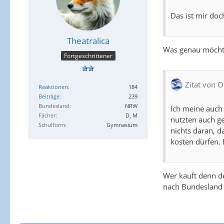
Das ist mir doc
Theatralica
Was genau möchte
Fortgeschrittener
Zitat von O
Reaktionen
184
Beiträge
239
Bundesland
NRW
Ich meine auch n
Fächer
D, M
nutzten auch ge
Schulform
Gymnasium
nichts daran, d
kosten dürfen. 
Wer kauft denn de
nach Bundesland 