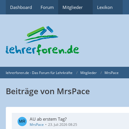
Dashboard
Forum
Mitglieder
Lexikon
lehrerforen.de - Das Forum für Lehrkräfte
Mitglieder
MrsPace
Beiträge von MrsPace
AU ab erstem Tag?
MrsPace
23. Juli 2026 08:25