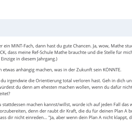
er ein MINT-Fach, dann hast du gute Chancen. Ja, wow, Mathe stu
LÜCK, dass meine Ref-Schule Mathe brauchte und die Stelle für mic
Einzige in diesem Jahrgang.)
on etwas anhängig machen, was in der Zukunft sein KÖNNTE.
du irgendwie die Orientierung total verloren hast. Geh in dich u
ürdest du denn am ehesten machen wollen, wenn du dafür nicht b
itet?
u stattdessen machen kannst/willst, würde ich auf jeden Fall das
rzubereiten, denn der raubt dir Kraft, die du für deinen Plan A br
ss dir nicht einreden... "Ja, aber wenn dein Plan A nicht klappt,