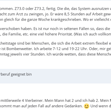
ekommen. Z73.0 oder Z73.2, fertig. Die die, das System ausnutz
cht zum Arzt zu zwingen, jo. Er wäre 8,5 Stunden auf Arbeit gewe
nn gleich für die ganze Woche krankgeschrieben. Wo er vielleicht 
n verschoben haben. Es ist nur noch in seltenen Fällen so, dass di
ie Familie, etc. eine viel höhere Priorität. (Was ich auch vollko
heitstage sind bei Menschen, die sich die Arbeit extrem flexibel
ist Bombenwetter. Ich arbeite 7-12 und 19-22 Uhr. Oder, mir geht'
nntag jeweils vier Stunden. Ich würde wetten, dass diese Mensch
rberuf geeignet bin
ben mittlerweile 4 Vierbeiner. Mein Mann hat 2 und ich hab 2. M
 kommt man auf jeden Fall auf andere Gedanken.
Und wenn di