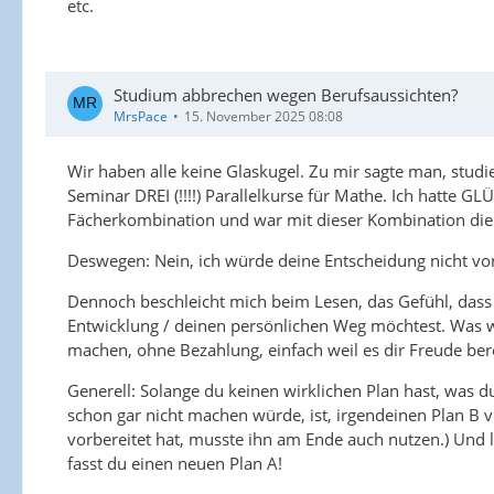
etc.
Studium abbrechen wegen Berufsaussichten?
MrsPace
15. November 2025 08:08
Wir haben alle keine Glaskugel. Zu mir sagte man, studi
Seminar DREI (!!!!) Parallelkurse für Mathe. Ich hatte G
Fächerkombination und war mit dieser Kombination die 
Deswegen: Nein, ich würde deine Entscheidung nicht v
Dennoch beschleicht mich beim Lesen, das Gefühl, dass 
Entwicklung / deinen persönlichen Weg möchtest. Was w
machen, ohne Bezahlung, einfach weil es dir Freude bere
Generell: Solange du keinen wirklichen Plan hast, was d
schon gar nicht machen würde, ist, irgendeinen Plan B vo
vorbereitet hat, musste ihn am Ende auch nutzen.) Und la
fasst du einen neuen Plan A!