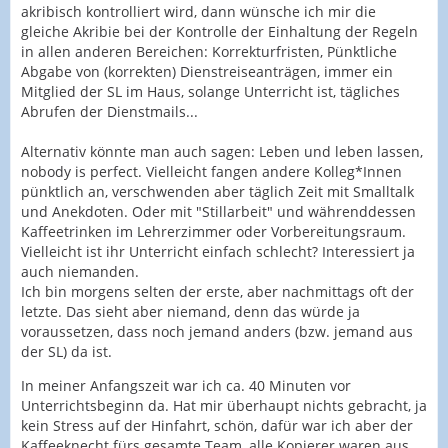
akribisch kontrolliert wird, dann wünsche ich mir die
gleiche Akribie bei der Kontrolle der Einhaltung der Regeln
in allen anderen Bereichen: Korrekturfristen, Pünktliche
Abgabe von (korrekten) Dienstreiseanträgen, immer ein
Mitglied der SL im Haus, solange Unterricht ist, tägliches
Abrufen der Dienstmails...
Alternativ könnte man auch sagen: Leben und leben lassen,
nobody is perfect. Vielleicht fangen andere Kolleg*Innen
pünktlich an, verschwenden aber täglich Zeit mit Smalltalk
und Anekdoten. Oder mit "Stillarbeit" und währenddessen
Kaffeetrinken im Lehrerzimmer oder Vorbereitungsraum.
Vielleicht ist ihr Unterricht einfach schlecht? Interessiert ja
auch niemanden.
Ich bin morgens selten der erste, aber nachmittags oft der
letzte. Das sieht aber niemand, denn das würde ja
voraussetzen, dass noch jemand anders (bzw. jemand aus
der SL) da ist.
In meiner Anfangszeit war ich ca. 40 Minuten vor
Unterrichtsbeginn da. Hat mir überhaupt nichts gebracht, ja
kein Stress auf der Hinfahrt, schön, dafür war ich aber der
Kaffeeknecht fürs gesamte Team, alle Kopierer waren aus,