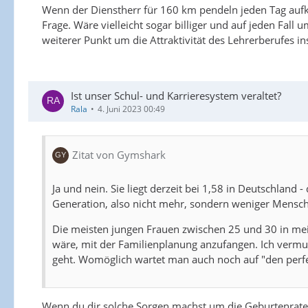
Wenn der Dienstherr für 160 km pendeln jeden Tag aufk
Frage. Wäre vielleicht sogar billiger und auf jeden Fal
weiterer Punkt um die Attraktivität des Lehrerberufes i
Ist unser Schul- und Karrieresystem veraltet?
Rala
4. Juni 2023 00:49
Zitat von Gymshark
Ja und nein. Sie liegt derzeit bei 1,58 in Deutschlan
Generation, also nicht mehr, sondern weniger Mensc
Die meisten jungen Frauen zwischen 25 und 30 in mein
wäre, mit der Familienplanung anzufangen. Ich vermute
geht. Womöglich wartet man auch noch auf "den perfe
Wenn du dir solche Sorgen machst um die Geburtenrate i