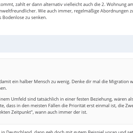
ommt, zahlt er dann alternativ vielleicht auch die 2. Wohnung a
l umweltfreundlicher. Wie auch immer, regelmäßige Abordnungen zu
ns Bodenlose zu senken.
d - damit ein halber Mensch zu wenig. Denke dir mal die Migration
hen.
em Umfeld sind tatsächlich in einer festen Beziehung, wären also
, dass in den meisten Fällen die Priorität erst einmal ist, die Z
kten Zeitpunkt", wann auch immer der ist.
n Deutschland, dann geh doch mit gutem Beispiel voran und setz e