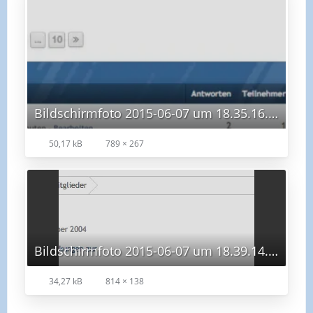
Bildschirmfoto 2015-06-07 um 18.35.16.png
50,17 kB
789 × 267
Bildschirmfoto 2015-06-07 um 18.39.14.png
34,27 kB
814 × 138