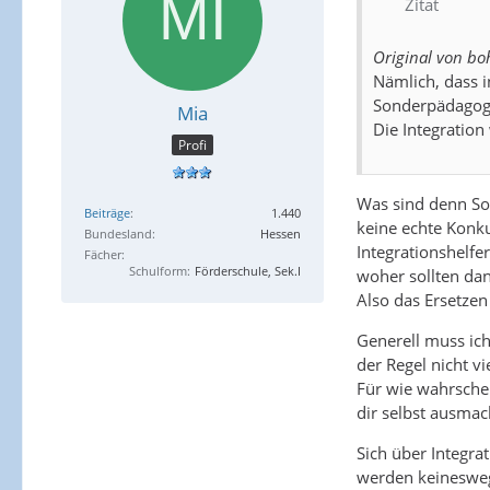
Zitat
Original von 
Nämlich, dass i
Sonderpädagoge
Mia
Die Integratio
Profi
Was sind denn Son
Beiträge
1.440
keine echte Konku
Bundesland
Hessen
Integrationshelfer
Fächer
Schulform
Förderschule, Sek.I
woher sollten da
Also das Ersetzen
Generell muss ich
der Regel nicht vi
Für wie wahrschei
dir selbst ausmac
Sich über Integr
werden keineswegs