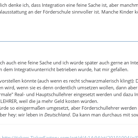
ich denke ich, dass Integration eine feine Sache ist, aber manch
alausstattung an der Förderschule sinnvoller ist. Manche Kinder
 ich auch eine feine Sache und ich würde später auch gerne an In
 dem Integrativunterricht betrieben wurde, hat mir gefallen.
vorstellen könnte (auch wenn es recht schwarzmalerisch klingt): 
 wird, wenn sie es denn ordentlich umsetzen wollen, dann aber 
rmale" Real- und Hauptschullehrer eingesetzt werden und dazu I
lLEHRER, weil die ja mehr Geld kosten würden.
ürde so einigermaßen umgesetzt, aber Förderschullehrer werden tr
ber hey: wir leben in
Deutschland
. Da kann man durchaus mit sow
k: http://tickers.TickerFactory.com/ezt/d/4;14;94/st/20101004/