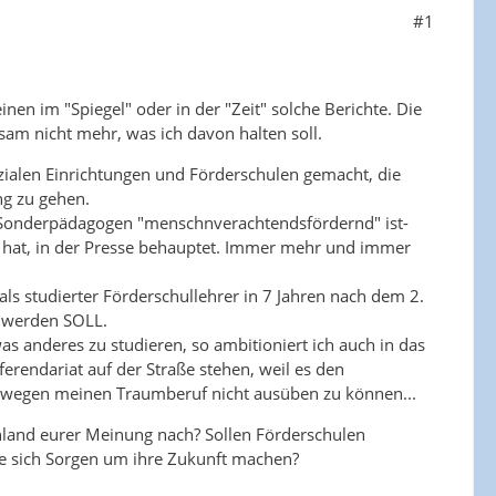
#1
inen im "Spiegel" oder in der "Zeit" solche Berichte. Die
sam nicht mehr, was ich davon halten soll.
sozialen Einrichtungen und Förderschulen gemacht, die
ng zu gehen.
er Sonderpädagogen "menschnverachtendsfördernd" ist-
ert hat, in der Presse behauptet. Immer mehr und immer
ls studierter Förderschullehrer in 7 Jahren nach dem 2.
n werden SOLL.
as anderes zu studieren, so ambitioniert ich auch in das
rendariat auf der Straße stehen, weil es den
deswegen meinen Traumberuf nicht ausüben zu können...
chland eurer Meinung nach? Sollen Förderschulen
ge sich Sorgen um ihre Zukunft machen?