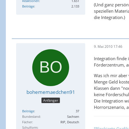
Reaktionen
1.651
(Und ganz persönl
Beiträge
2.133
speziellen Materi
die Integration.)
9. Mai 2010 17:46
Integration finde
Förderzentrum, an
Was ich mir aber 
Menge Geld kosten
Klassen dann "no
bohememaedchen91
keine Förderschu
Die Integration w
Anfänger
Horrorszenario, a
Beiträge
37
Bundesland
Sachsen
Fächer
RIP, Deutsch
Schulform
[Blockierte Grafi