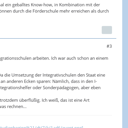
mal ein geballtes Know-how, in Kombination mit der
 können durch die Förderschule mehr erreichen als durch
#3
tegrationsschulen arbeiten. Ich war auch schon an einem
Da die Umsetzung der Integrativschulen den Staat eine
an anderen Ecken sparen: Nämlich, dass in den I-
ntegrationshelfer oder Sonderpädagogen, aber eben
otzdem überflüßig. Ich weiß, das ist eine Art
as rechnen...
e/Studienbeginn%21/dt/7/k/1ad6/event.png]