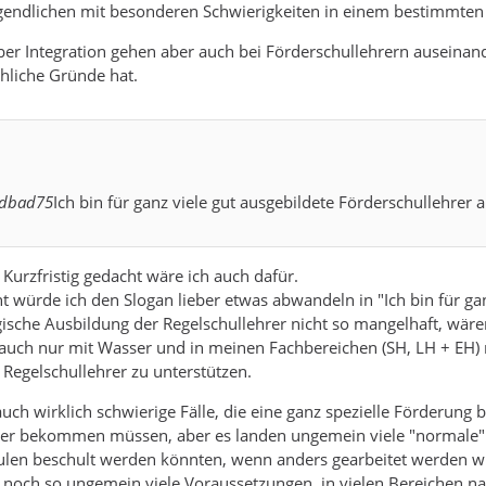
ugendlichen mit besonderen Schwierigkeiten in einem bestimmten
r Integration gehen aber auch bei Förderschullehrern auseinande
hliche Gründe hat.
ndbad75
Ich bin für ganz viele gut ausgebildete Förderschullehrer 
 Kurzfristig gedacht wäre ich auch dafür.
ht würde ich den Slogan lieber etwas abwandeln in "Ich bin für ga
sche Ausbildung der Regelschullehrer nicht so mangelhaft, wären
auch nur mit Wasser und in meinen Fachbereichen (SH, LH + EH) 
 Regelschullehrer zu unterstützen.
 auch wirklich schwierige Fälle, die eine ganz spezielle Förderung
rer bekommen müssen, aber es landen ungemein viele "normale" K
ulen beschult werden könnten, wenn anders gearbeitet werden w
 noch so ungemein viele Voraussetzungen, in vielen Bereichen natü