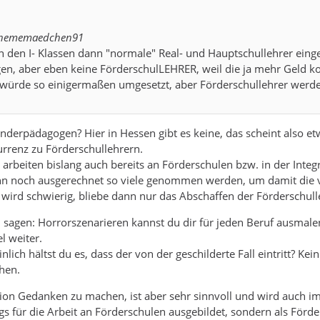
bohememaedchen91
n den I- Klassen dann "normale" Real- und Hauptschullehrer eing
n, aber eben keine FörderschulLEHRER, weil die ja mehr Geld k
n würde so einigermaßen umgesetzt, aber Förderschullehrer werde
derpädagogen? Hier in Hessen gibt es keine, das scheint also et
rrenz zu Förderschullehrern.
 arbeiten bislang auch bereits an Förderschulen bzw. in der Integra
nn noch ausgerechnet so viele genommen werden, um damit die vi
 wird schwierig, bliebe dann nur das Abschaffen der Förderschull
 sagen: Horrorszenarieren kannst du dir für jeden Beruf ausmal
el weiter.
nlich hältst du es, dass der von der geschilderte Fall eintritt? K
hen.
ation Gedanken zu machen, ist aber sehr sinnvoll und wird auch
 für die Arbeit an Förderschulen ausgebildet, sondern als Förder