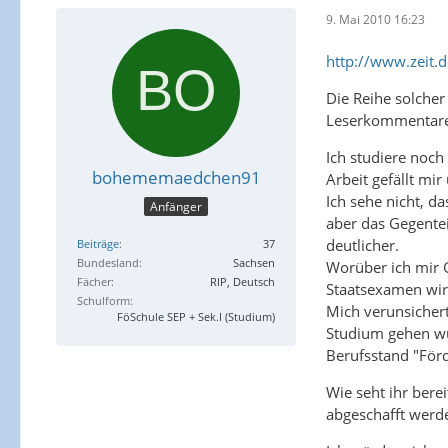
9. Mai 2010 16:23
http://www.zeit.
Die Reihe solcher
Leserkommentare f
Ich studiere noch
bohememaedchen91
Arbeit gefällt mi
Ich sehe nicht, d
Anfänger
aber das Gegentei
deutlicher.
Beiträge
37
Bundesland
Sachsen
Worüber ich mir G
Fächer
RIP, Deutsch
Staatsexamen wir
Schulform
Mich verunsichert
FöSchule SEP + Sek.I (Studium)
Studium gehen wür
Berufsstand "Förd
Wie seht ihr bere
abgeschafft werd