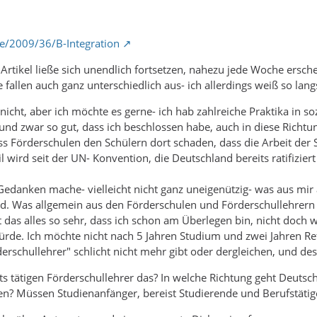
de/2009/36/B-Integration
 Artikel ließe sich unendlich fortsetzen, nahezu jede Woche ersche
allen auch ganz unterschiedlich aus- ich allerdings weiß so lang
 nicht, aber ich möchte es gerne- ich hab zahlreiche Praktika in 
r und zwar so gut, dass ich beschlossen habe, auch in diese Richtu
ass Förderschulen den Schülern dort schaden, dass die Arbeit d
l wird seit der UN- Konvention, die Deutschland bereits ratifizi
edanken mache- vielleicht nicht ganz uneigenützig- was aus mir a
d. Was allgemein aus den Förderschulen und Förderschullehrer
 das alles so sehr, dass ich schon am Überlegen bin, nicht doch w
de. Ich möchte nicht nach 5 Jahren Studium und zwei Jahren Refe
erschullehrer" schlicht nicht mehr gibt oder dergleichen, und 
its tätigen Förderschullehrer das? In welche Richtung geht Deuts
en? Müssen Studienanfänger, bereist Studierende und Berufstäti