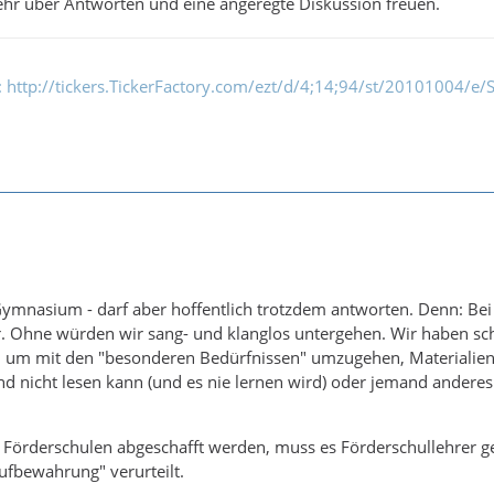
ehr über Antworten und eine angeregte Diskussion freuen.
k: http://tickers.TickerFactory.com/ezt/d/4;14;94/st/20101004/
ymnasium - darf aber hoffentlich trotzdem antworten. Denn: Bei u
. Ohne würden wir sang- und klanglos untergehen. Wir haben schl
, um mit den "besonderen Bedürfnissen" umzugehen, Materialien zu
nd nicht lesen kann (und es nie lernen wird) oder jemand anderes 
 Förderschulen abgeschafft werden, muss es Förderschullehrer ge
ufbewahrung" verurteilt.