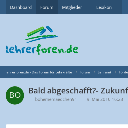
Dashboard
Forum
Mitglieder
Lexikon
lehrerforen.de - Das Forum für Lehrkräfte
Forum
Lehramt
Förde
Bald abgeschafft?- Zukunf
bohememaedchen91
9. Mai 2010 16:23