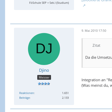
FöSchule SEP + Sek.I (Studium)
9. Mai 2010 17:50
Zitat
Da die Umsetzu
Djino
Meister
Integration an "Re
(Was meinst du, w
Reaktionen
1.651
Beiträge
2.133