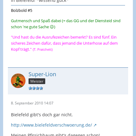
In Bielefeld! *wissend guck*
Bolzbold #5
Gutmensch und Spaß dabei (= das GG und der Diensteid sind
schon 'ne gute Sache 😉)
"Und hast du die Ausrufezeichen bemerkt? Es sind fünf. Ein
sicheres Zeichen dafür, dass jemand die Unterhose auf dem
Kopf trägt."
(T. Pratchett)
Super-Lion
Meister
8. September 2010 14:07
Bielefeld gibt's doch gar nicht.
http://www.bielefeldverschwoerung.de/
Meinen Pfirsichbaum gibt's dagegen schon!