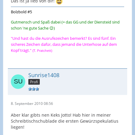
Das ist ja lieb von dir!
Bolzbold #5
Gutmensch und Spaß dabei (= das GG und der Diensteid sind
schon 'ne gute Sache 😉)
"Und hast du die Ausrufezeichen bemerkt? Es sind fünf. Ein
sicheres Zeichen dafür, dass jemand die Unterhose auf dem
Kopf trägt."
(T. Pratchett)
Sunrise1408
Profi
8. September 2010 08:56
Aber klar gibts nen Keks Jotto! Hab hier in meiner
Schreibtischschublade die ersten Gewürzspekulatius
liegen!