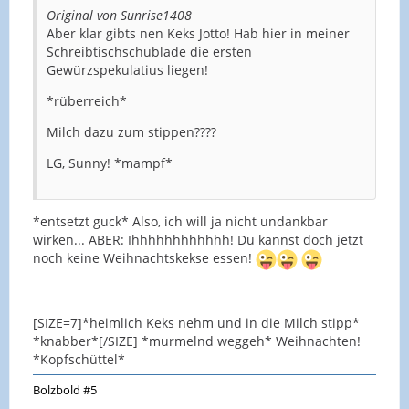
Original von Sunrise1408
Aber klar gibts nen Keks Jotto! Hab hier in meiner
Schreibtischschublade die ersten
Gewürzspekulatius liegen!
*rüberreich*
Milch dazu zum stippen????
LG, Sunny! *mampf*
*entsetzt guck* Also, ich will ja nicht undankbar
wirken... ABER: Ihhhhhhhhhhhh! Du kannst doch jetzt
noch keine Weihnachtskekse essen!
[SIZE=7]*heimlich Keks nehm und in die Milch stipp*
*knabber*[/SIZE] *murmelnd weggeh* Weihnachten!
*Kopfschüttel*
Bolzbold #5