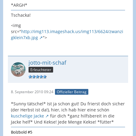
*ARGH*
Tschacka!
<img
src="
http://img113.imageshack.us/img113/6624/zwanzi
gklein7xb.jpg
">
jotto-mit-schaf
Erleuchteter
8. September 2010 09:24
Offizieller Beitrag
*Sunny tätschel* Ist ja schon gut! Du frierst doch sicher
(der Herbst ist da!), hier, ich hab hier eine schön
kuschelige Jacke
für dich *ganz hilfsbereit in die
Jacke helf* Und Kekse! Jede Menge Kekse! *fütter*
Bolzbold #5