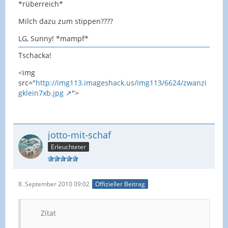
*rüberreich*
Milch dazu zum stippen????
LG, Sunny! *mampf*
Tschacka!
<img
src="
http://img113.imageshack.us/img113/6624/zwanzi
gklein7xb.jpg
">
jotto-mit-schaf
Erleuchteter
8. September 2010 09:02
Offizieller Beitrag
Zitat