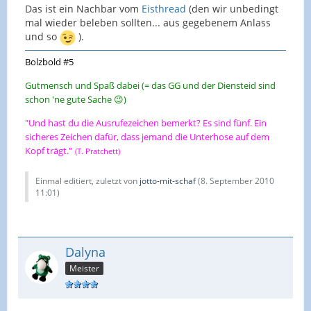
Das ist ein Nachbar vom
Eisthread
(den wir unbedingt
mal wieder beleben sollten... aus gegebenem Anlass
und so
).
Bolzbold #5
Gutmensch und Spaß dabei (= das GG und der Diensteid sind
schon 'ne gute Sache 😉)
"Und hast du die Ausrufezeichen bemerkt? Es sind fünf. Ein
sicheres Zeichen dafür, dass jemand die Unterhose auf dem
Kopf trägt."
(T. Pratchett)
Einmal editiert, zuletzt von
jotto-mit-schaf
(
8. September 2010
11:01
)
Dalyna
Meister