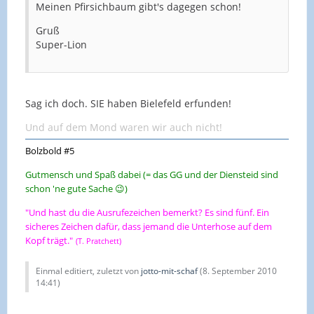
Meinen Pfirsichbaum gibt's dagegen schon!
Gruß
Super-Lion
Sag ich doch. SIE haben Bielefeld erfunden!
Und auf dem Mond waren wir auch nicht!
Bolzbold #5
Gutmensch und Spaß dabei (= das GG und der Diensteid sind
schon 'ne gute Sache 😉)
"Und hast du die Ausrufezeichen bemerkt? Es sind fünf. Ein
sicheres Zeichen dafür, dass jemand die Unterhose auf dem
Kopf trägt."
(T. Pratchett)
Einmal editiert, zuletzt von
jotto-mit-schaf
(
8. September 2010
14:41
)