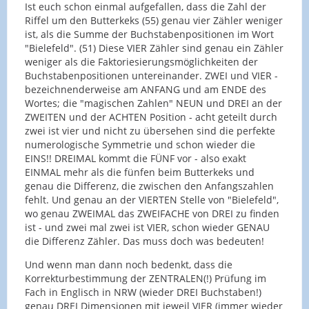
Ist euch schon einmal aufgefallen, dass die Zahl der
Riffel um den Butterkeks (55) genau vier Zähler weniger
ist, als die Summe der Buchstabenpositionen im Wort
"Bielefeld". (51) Diese VIER Zähler sind genau ein Zähler
weniger als die Faktoriesierungsmöglichkeiten der
Buchstabenpositionen untereinander. ZWEI und VIER -
bezeichnenderweise am ANFANG und am ENDE des
Wortes; die "magischen Zahlen" NEUN und DREI an der
ZWEITEN und der ACHTEN Position - acht geteilt durch
zwei ist vier und nicht zu übersehen sind die perfekte
numerologische Symmetrie und schon wieder die
EINS!! DREIMAL kommt die FÜNF vor - also exakt
EINMAL mehr als die fünfen beim Butterkeks und
genau die Differenz, die zwischen den Anfangszahlen
fehlt. Und genau an der VIERTEN Stelle von "Bielefeld",
wo genau ZWEIMAL das ZWEIFACHE von DREI zu finden
ist - und zwei mal zwei ist VIER, schon wieder GENAU
die Differenz Zähler. Das muss doch was bedeuten!
Und wenn man dann noch bedenkt, dass die
Korrekturbestimmung der ZENTRALEN(!) Prüfung im
Fach in Englisch in NRW (wieder DREI Buchstaben!)
genau DREI Dimensionen mit jeweil VIER (immer wieder