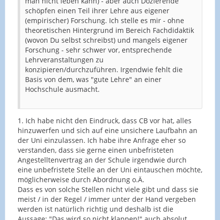
man nicht leben kann) - aber auch Dozierende
schöpfen einen Teil ihrer Lehre aus eigener
(empirischer) Forschung. Ich stelle es mir - ohne
theoretischen Hintergrund im Bereich Fachdidaktik
(wovon Du selbst schreibst) und mangels eigener
Forschung - sehr schwer vor, entsprechende
Lehrveranstaltungen zu
konzipieren/durchzuführen. Irgendwie fehlt die
Basis von dem, was "gute Lehre" an einer
Hochschule ausmacht.
1. Ich habe nicht den Eindruck, dass CB vor hat, alles
hinzuwerfen und sich auf eine unsichere Laufbahn an
der Uni einzulassen. Ich habe ihre Anfrage eher so
verstanden, dass sie gerne einen unbefristeten
Angestelltenvertrag an der Schule irgendwie durch
eine unbefristete Stelle an der Uni eintauschen möchte,
möglicherweise durch Abordnung o.Ä.
Dass es von solche Stellen nicht viele gibt und dass sie
meist / in der Regel / immer unter der Hand vergeben
werden ist natürlich richtig und deshalb ist die
Aussage: "Das wird so nicht klappen!" auch absolut