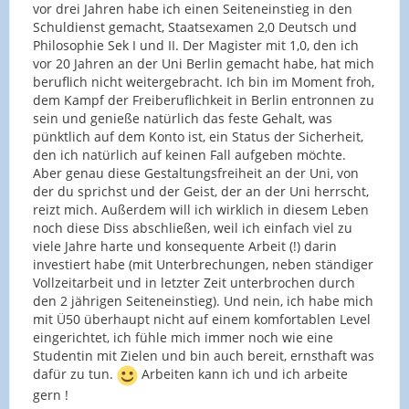
vor drei Jahren habe ich einen Seiteneinstieg in den
Schuldienst gemacht, Staatsexamen 2,0 Deutsch und
Philosophie Sek I und II. Der Magister mit 1,0, den ich
vor 20 Jahren an der Uni Berlin gemacht habe, hat mich
beruflich nicht weitergebracht. Ich bin im Moment froh,
dem Kampf der Freiberuflichkeit in Berlin entronnen zu
sein und genieße natürlich das feste Gehalt, was
pünktlich auf dem Konto ist, ein Status der Sicherheit,
den ich natürlich auf keinen Fall aufgeben möchte.
Aber genau diese Gestaltungsfreiheit an der Uni, von
der du sprichst und der Geist, der an der Uni herrscht,
reizt mich. Außerdem will ich wirklich in diesem Leben
noch diese Diss abschließen, weil ich einfach viel zu
viele Jahre harte und konsequente Arbeit (!) darin
investiert habe (mit Unterbrechungen, neben ständiger
Vollzeitarbeit und in letzter Zeit unterbrochen durch
den 2 jährigen Seiteneinstieg). Und nein, ich habe mich
mit Ü50 überhaupt nicht auf einem komfortablen Level
eingerichtet, ich fühle mich immer noch wie eine
Studentin mit Zielen und bin auch bereit, ernsthaft was
dafür zu tun.
Arbeiten kann ich und ich arbeite
gern !