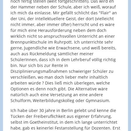
noch fertig stellen (weit fortgeschritten). Das wird eh
Nächte im Büro auch zusammen und gerade heute
konzipieren/durchzuführen. Irgendwie fehlt die
der Hammer neben der Schule, aber ich weiß, worauf
habe ich in dankbare Studenten-Augen geschaut,
Basis von dem, was "gute Lehre" an einer
ich mich da einlasse. Mir gefällt schlicht das "Flair" an
als ich den Abgabetermin ihrer BA-Arbeit
Hochschule ausmacht.
Mit meinem zweiten Bein (und ab August mit
der Uni, der intellektuellere Geist, der dort (vielleicht
eigenmächtig verlängert habe. Die
beiden Beinen - ade, Hochschule!) stehe ich jetzt
nicht immer, aber immer öfter) herrscht und es wäre
Gestaltungsfreiheit an Hochschulen ist schon sehr
wieder in der Schule. Meine Aufgaben (als
für mich eine Herausforderung neben dem doch
hoch; inhaltlich und von der Ausrichtung der
Schulleiterin) sind zum grossen Teil anders als die
wirklich nicht so anspruchsvollen Unterricht an einer
eigenen Arbeit her vielleicht so hoch, wie in keinem
in der Hochschule, trotzdem profitiere ich
Brennpunktschule im Ruhrpott. Ich unterrichte sehr
anderen Beruf.
ungemein von dem, was ich in den letzten 10
gerne, Jugendliche wie Erwachsene, und weiß bereits,
Nur, mit Ü50 hat man sich sicherlich auf einem
Jahren gemacht habe. Spiessig finde ich Schule
auch aus Rückmeldung sämtlicher meiner
Viel Glück für die Neuorientierung.
Komfort-Level eingerichtet, das man ungern wieder
übrigens überhaupt nicht - zumindest "mein" Team
SchülerInnen, dass ich in dem Lehrberuf völlig richtig
aufgibt. So zumindest meine Vorstellung von dem,
ist (bis auf eine Aufnahme) engagiert, hilfsbereit
bin. Nur sich bis zur Rente in
wie ich vermutlich mit Ü50 sein werde.
(v.a. auch untereinander), mitdenkend und
Disziplinierungsmaßnahmen schwieriger Schüler zu
verlässlich.
verschleißen, wo man doch lieber mehr inhaltlich
arbeiten würde ? Dies ließ mich überlegen, welche
Optionen es denn noch gibt. Die Alternative wäre
natürlich auch eine Versetzung an eine andere
Schulform, Weiterbildungskolleg oder Gymnasium.
Ich habe über 30 jahre in Berlin gelebt und kenne die
Tücken der Freiberuflichkeit aus eigener Erfahrung,
selbst im Goetheinstitut, in dem ich lange unterrichtet
habe, gab es keinerlei Festanstellung für Dozenten. Erst