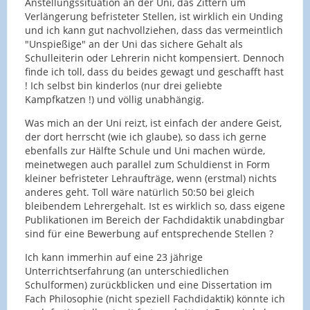
Anstellungssituation an der Uni, das Zittern um
Meine Dissertation versandet aus verschiedenen
wie bei den meisten Teilzeitstellen: man arbeitet
Verlängerung befristeter Stellen, ist wirklich ein Unding
Gründen vermutlich.
wesentlich mehr als im Vertrag steht. Die Nächte,
und ich kann gut nachvollziehen, dass das vermeintlich
die ich in den letzten 10 Jahren vor Fertigstellung
"Unspießige" an der Uni das sichere Gehalt als
Seit nunmehr knapp 6 Jahren & verstärkt seit
von Abschlussberichten im Büro verbracht habe,
Schulleiterin oder Lehrerin nicht kompensiert. Dennoch
nochmals 3 Jahren,
habe ich noch nicht gezählt - und dabei habe/hatte
finde ich toll, dass du beides gewagt und geschafft hast
kann ich mich nicht mehr auf die unspiessige
ich in den ersten 8 Jahren einen sehr fürsorglichen,
! Ich selbst bin kinderlos (nur drei geliebte
Unsicherheit der Hochschule, scheinbar
aber eben auch sehr ehrgeizigen Chef.
Kampfkatzen !) und völlig unabhängig.
kompensiert durch das bewundernde "Wow-die-
arbeitet-an-der-Uni"-Geraune meines Wohndorfes
Was mich an der Uni reizt, ist einfach der andere Geist,
verlassen. Die Kinder wollen mehrfach im Jahr neue
der dort herrscht (wie ich glaube), so dass ich gerne
@CB: Hast Du Verpflichtungen, wie z.B.
Schuhe haben, sind für warmes Wasser, Heizung,
ebenfalls zur Hälfte Schule und Uni machen würde,
Unterhaltszahlungen/Fürsorge für Kinder? Falls
Dach über dem Kopf und Essen dankbar. Wie
meinetwegen auch parallel zum Schuldienst in Form
nein, kann ich Deinen "das-soll's-gewesen-sein"-
schnell die scheinbare Sicherheit von doppelten
kleiner befristeter Lehraufträge, wenn (erstmal) nichts
Aktionismus nachvollziehen, gleichzeitig aber frage
Gehältern schwindet, haben wir letztes Jahr erlebt,
anderes geht. Toll wäre natürlich 50:50 bei gleich
ich mich: was möchtest Du an der Hochschule?
als mein Mann - "Manager" - von einem auf den
bleibendem Lehrergehalt. Ist es wirklich so, dass eigene
Vielleicht kriegst Du ja einen Lehrauftrag (von dem
anderen Tag "freigestellt" wurde. Mit den Bezügen
Publikationen im Bereich der Fachdidaktik unabdingbar
man nicht leben kann) - aber auch Dozierende
wie bisher, begrenzt bis Ende des Jahres. Das Ende
sind für eine Bewerbung auf entsprechende Stellen ?
schöpfen einen Teil ihrer Lehre aus eigener
des Jahres rückte schnell näher...
(empirischer) Forschung. Ich stelle es mir - ohne
Ich kann immerhin auf eine 23 jährige
Die Erfahrungen der letzten 10 Jahre waren
theoretischen Hintergrund im Bereich Fachdidaktik
Unterrichtserfahrung (an unterschiedlichen
überhaupt nicht durchweg negativ; die negativen
(wovon Du selbst schreibst) und mangels eigener
Schulformen) zurückblicken und eine Dissertation im
Erfahrungen beziehen sich durchweg nur auf die
Forschung - sehr schwer vor, entsprechende
Fach Philosophie (nicht speziell Fachdidaktik) könnte ich
Anstellungskultur an Hochschulen. Klar schweissen
Lehrveranstaltungen zu