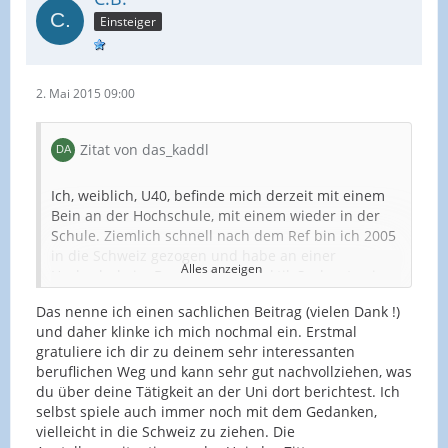
Einsteiger
2. Mai 2015 09:00
Zitat von das_kaddl
Ich, weiblich, U40, befinde mich derzeit mit einem
Bein an der Hochschule, mit einem wieder in der
Schule. Ziemlich schnell nach dem Ref bin ich 2005
in die Schweiz gezogen und habe an einer
Alles anzeigen
Hochschule im Bereich Fachdidaktik Sachunterricht,
speziell Politische Bildung, herumgeforscht,
Das nenne ich einen sachlichen Beitrag (vielen Dank !)
publiziert, bin an Tagungen gereist, deren
Das Zittern bzgl. Vertragsverlängerung wird
und daher klinke ich mich nochmal ein. Erstmal
Teilnahme ich z.T. selbst berappen musste. Jeweils
verstärkt bei jedem Forschungsantrag: positiver
gratuliere ich dir zu deinem sehr interessanten
jährlich das Zittern, ob der Vertrag verlängert wird.
Entscheid? Wenn ja: weitere 3 Jahre Einkommen
beruflichen Weg und kann sehr gut nachvollziehen, was
Heute die akademische Freude des Tages: ich bin in
gesichert. Wenn nein: langes Gesicht. Anfragen, ob
du über deine Tätigkeit an der Uni dort berichtest. Ich
einem aktuellen Aufsatz zitiert worden. Yeah,
der Antrag überarbeitet und nochmals eingereicht
selbst spiele auch immer noch mit dem Gedanken,
wieder etwas für den jährlichen "Bonus"
.
werden darf. So schindet man Anstellungsprozente
vielleicht in die Schweiz zu ziehen. Die
und hat mehrere Teilzeitstellen, bei denen es ist