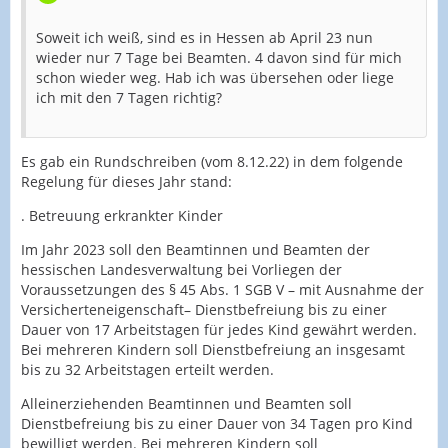
Soweit ich weiß, sind es in Hessen ab April 23 nun
wieder nur 7 Tage bei Beamten. 4 davon sind für mich
schon wieder weg. Hab ich was übersehen oder liege
ich mit den 7 Tagen richtig?
Es gab ein Rundschreiben (vom 8.12.22) in dem folgende
Regelung für dieses Jahr stand:
.
Betreuung erkrankte
r Kinder
Im Jahr 2023 soll
den Beamtinnen und
Beamten
der
hessischen Landesv
erwaltun
g bei Vorliegen der
Voraussetz
ungen des § 45 Abs
. 1 SGB V –
mit Ausnahme
der
Versichertenei
genschaft– Dienstbefreiung bis z
u eine
r
Dauer von 17 Arbeitsta
gen für jedes Kind
gewä
hrt werden.
Bei mehreren Kindern
soll Dienstbefreiung
an insgesamt
bis zu 32 Arbeits
tagen erteil
t werden.
Alleine
rziehenden Beamtinne
n und Beamten soll
Di
enstbefreiung bis zu
einer Dauer von 34
Tagen pro Kind
bew
illigt werden. Bei meh
reren Kindern soll