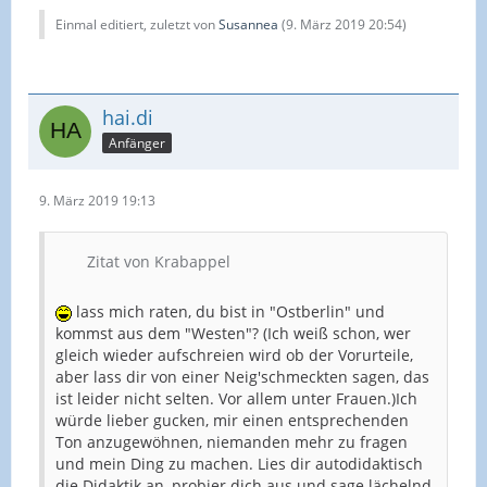
Einmal editiert, zuletzt von
Susannea
(
9. März 2019 20:54
)
hai.di
Anfänger
9. März 2019 19:13
Zitat von Krabappel
lass mich raten, du bist in "Ostberlin" und
kommst aus dem "Westen"? (Ich weiß schon, wer
gleich wieder aufschreien wird ob der Vorurteile,
aber lass dir von einer Neig'schmeckten sagen, das
ist leider nicht selten. Vor allem unter Frauen.)Ich
würde lieber gucken, mir einen entsprechenden
Ton anzugewöhnen, niemanden mehr zu fragen
und mein Ding zu machen. Lies dir autodidaktisch
die Didaktik an, probier dich aus und sage lächelnd,