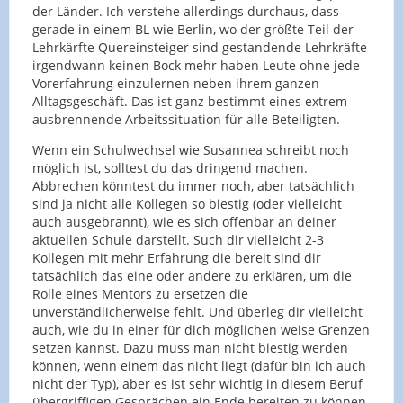
der Länder. Ich verstehe allerdings durchaus, dass
gerade in einem BL wie Berlin, wo der größte Teil der
Lehrkärfte Quereinsteiger sind gestandende Lehrkräfte
irgendwann keinen Bock mehr haben Leute ohne jede
Vorerfahrung einzulernen neben ihrem ganzen
Alltagsgeschäft. Das ist ganz bestimmt eines extrem
ausbrennende Arbeitssituation für alle Beteiligten.
Wenn ein Schulwechsel wie Susannea schreibt noch
möglich ist, solltest du das dringend machen.
Abbrechen könntest du immer noch, aber tatsächlich
sind ja nicht alle Kollegen so biestig (oder vielleicht
auch ausgebrannt), wie es sich offenbar an deiner
aktuellen Schule darstellt. Such dir vielleicht 2-3
Kollegen mit mehr Erfahrung die bereit sind dir
tatsächlich das eine oder andere zu erklären, um die
Rolle eines Mentors zu ersetzen die
unverständlicherweise fehlt. Und überleg dir vielleicht
auch, wie du in einer für dich möglichen weise Grenzen
setzen kannst. Dazu muss man nicht biestig werden
können, wenn einem das nicht liegt (dafür bin ich auch
nicht der Typ), aber es ist sehr wichtig in diesem Beruf
übergriffigen Gesprächen ein Ende bereiten zu können