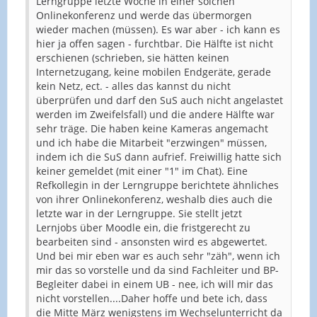
Lerngruppe letzte Woche in einer solchen
Onlinekonferenz und werde das übermorgen
wieder machen (müssen). Es war aber - ich kann es
hier ja offen sagen - furchtbar. Die Hälfte ist nicht
erschienen (schrieben, sie hätten keinen
Internetzugang, keine mobilen Endgeräte, gerade
kein Netz, ect. - alles das kannst du nicht
überprüfen und darf den SuS auch nicht angelastet
werden im Zweifelsfall) und die andere Hälfte war
sehr träge. Die haben keine Kameras angemacht
und ich habe die Mitarbeit "erzwingen" müssen,
indem ich die SuS dann aufrief. Freiwillig hatte sich
keiner gemeldet (mit einer "1" im Chat). Eine
Refkollegin in der Lerngruppe berichtete ähnliches
von ihrer Onlinekonferenz, weshalb dies auch die
letzte war in der Lerngruppe. Sie stellt jetzt
Lernjobs über Moodle ein, die fristgerecht zu
bearbeiten sind - ansonsten wird es abgewertet.
Und bei mir eben war es auch sehr "zäh", wenn ich
mir das so vorstelle und da sind Fachleiter und BP-
Begleiter dabei in einem UB - nee, ich will mir das
nicht vorstellen....Daher hoffe und bete ich, dass
die Mitte März wenigstens im Wechselunterricht da