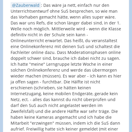
Zauberwald
: Das wäre ja nett, einfach nur den
Unterrichtsentwurf ohne SuS besprechen, so wie man
das Vorhaben gemacht hätte, wenn alles super wäre.
Das war uns Refs, die schon länger dabei sind, in der 1.
Welle noch möglich. Mittlerweile wird - wenn die Klasse
definitiv nicht in der Schule sein kann -
Onlineunterricht erwartet. Das heißt, du veranstaltest
eine Onlinekonferenz mit deinen SuS und schaltest die
Fachleiter online dazu. Dass Moderationsphasen online
doppelt schwer sind, brauche ich dabei nicht zu sagen.
Ich hatte "meine" Lerngruppe letzte Woche in einer
solchen Onlinekonferenz und werde das übermorgen
wieder machen (müssen). Es war aber - ich kann es hier
ja offen sagen - furchtbar. Die Hälfte ist nicht
erschienen (schrieben, sie hätten keinen
Internetzugang, keine mobilen Endgeräte, gerade kein
Netz, ect. - alles das kannst du nicht überprüfen und
darf den SuS auch nicht angelastet werden im
Zweifelsfall) und die andere Hälfte war sehr träge. Die
haben keine Kameras angemacht und ich habe die
Mitarbeit "erzwingen" müssen, indem ich die SuS dann
aufrief. Freiwillig hatte sich keiner gemeldet (mit einer