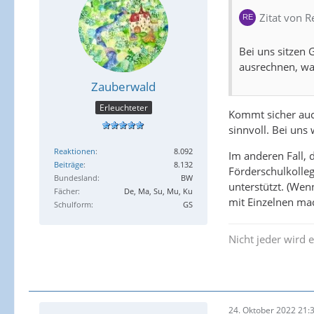
Zitat von R
Bei uns sitzen 
ausrechnen, was
Zauberwald
Erleuchteter
Kommt sicher auc
sinnvoll. Bei uns
Reaktionen
8.092
Im anderen Fall,
Beiträge
8.132
Förderschulkolle
Bundesland
BW
unterstützt. (Wen
Fächer
De, Ma, Su, Mu, Ku
mit Einzelnen mac
Schulform
GS
Nicht jeder wird e
24. Oktober 2022 21: