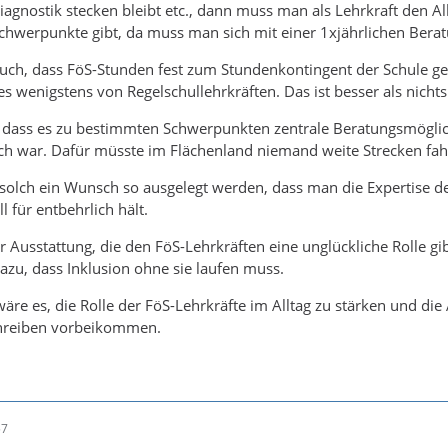
iagnostik stecken bleibt etc., dann muss man als Lehrkraft den All
chwerpunkte gibt, da muss man sich mit einer 1xjährlichen Berat
auch, dass FöS-Stunden fest zum Stundenkontingent der Schule g
es wenigstens von Regelschullehrkräften. Das ist besser als nichts
, dass es zu bestimmten Schwerpunkten zentrale Beratungsmöglichk
eich war. Dafür müsste im Flächenland niemand weite Strecken fahr
 solch ein Wunsch so ausgelegt werden, dass man die Expertise d
l für entbehrlich hält.
r Ausstattung, die den FöS-Lehrkräften eine unglückliche Rolle gi
dazu, dass Inklusion ohne sie laufen muss.
äre es, die Rolle der FöS-Lehrkräfte im Alltag zu stärken und die
hreiben vorbeikommen.
57