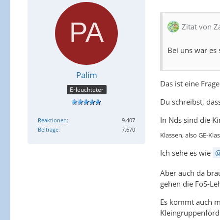
Zitat von 
Bei uns war es
Palim
Das ist eine Frag
Erleuchteter
Du schreibst, das
In Nds sind die K
Reaktionen
9.407
Beiträge
7.670
Klassen, also GE-Kl
Ich sehe es wie
Aber auch da brau
gehen die FöS-Le
Es kommt auch mal
Kleingruppenförde