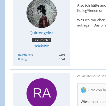
Also ich hätte au
Kolleg*innen um 
Was ich mir aber
aufregen. Das bin
Quittengelee
Erleuchteter
Reaktionen
10.696
Beiträge
8.641
24. Oktober 2022 22:
Zitat von l
Wieso hast du d