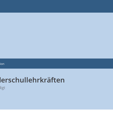
sion
erschullehrkräften
digt