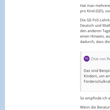
Hat man mehrere 
pro Kind (GE!), s
Die GE-FöS-Lehrkr
Deutsch und Math
den anderen Tagen
einen Hinweis, wa
dadurch, dass die
Zitat von R
Das sind Beispi
Kindern, um ein
Förderschulkraf
So empfinde ich e
Wenn die Beratung