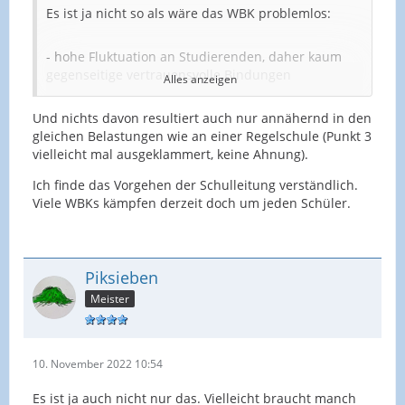
Es ist ja nicht so als wäre das WBK problemlos:
- hohe Fluktuation an Studierenden, daher kaum
gegenseitige vertrauensvolle Bindungen
Alles anzeigen
Und nichts davon resultiert auch nur annähernd in den
- viele Studierende mit psychischen Problemen
gleichen Belastungen wie an einer Regelschule (Punkt 3
vielleicht mal ausgeklammert, keine Ahnung).
- tlw lange Schultage mit Pause zwischen Vormittag-
und Abendbereich
Ich finde das Vorgehen der Schulleitung verständlich.
Viele WBKs kämpfen derzeit doch um jeden Schüler.
- keine wesentlichen Austauschprojekte,
Klassenfahrten etc
Piksieben
- 2x jährlich Abi mit allen Belastungen des
Meister
Kollegiums
- korrekturintensive Klausuren, nur Oberstufe
10. November 2022 10:54
etc.
Es ist ja auch nicht nur das. Vielleicht braucht manch