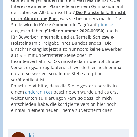
Gibt es hier jemanden mit dem Fach Mathematik, der
Interesse an einer Planstelle an einem Gymnasium auf
der Lübecker Altstadtinsel hat?
Die Planstelle fällt nicht
unter Abordnung Plus,
was sie besonders macht.
Die
Stelle wird in Kürze (kommende Tage) auf
pbon
ausgeschrieben (
Stellennummer 2026-00950
) und ist
für Bewerber
innerhalb und außerhalb Schleswig-
Holsteins
(mit Freigabe ihres Bundeslandes). Die
Einschränkung ist jetzt also nur noch: keine Bewerber
aus S-H mit unbefristeter Stelle oder im
Beamtenverhältnis. Das müsste dann wie üblich über
Versetzungsantrag laufen. Ich werde hier noch einmal
darauf verweisen, sobald die Stelle auf pbon
veröffentlicht ist.
Entschuldigt bitte, dass die Stelle gestern bereits in
einem
anderen Post
beschrieben wurde und es erst
weiter unten zu Klärungen kam, so dass ich mich
entschieden habe, die korrigierte Version hier noch
einmal in einem neuen Thema zu veröffentlichen.
kli