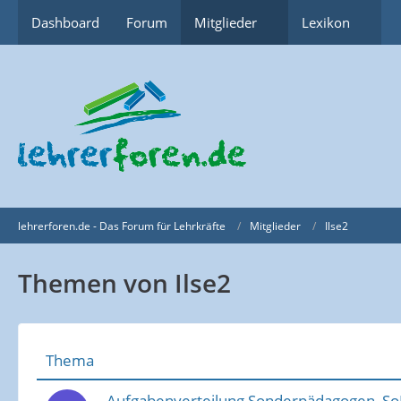
Dashboard
Forum
Mitglieder
Lexikon
lehrerforen.de - Das Forum für Lehrkräfte
Mitglieder
Ilse2
Themen von Ilse2
Thema
Aufgabenverteilung Sonderpädagogen, So