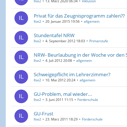
Ilse2
13. März 2020 06:34
Inklusion
Privat für das Zeugnisprogramm zahlen??
Ilse2
20. Januar 2015 19:56
allgemein
Stundentafel NRW
Ilse2
4. September 2012 18:03
Primarstufe
NRW- Beurlaubung in der Woche vor den
Ilse2
4. Juli 2012 20:08
allgemein
Schweigepflicht im Lehrerzimmer?
Ilse2
10. Mai 2012 20:24
allgemein
GU-Problem, mal wieder...
Ilse2
3. Juni 2011 11:15
Förderschule
GU-Frust
Ilse2
23. März 2011 18:29
Förderschule