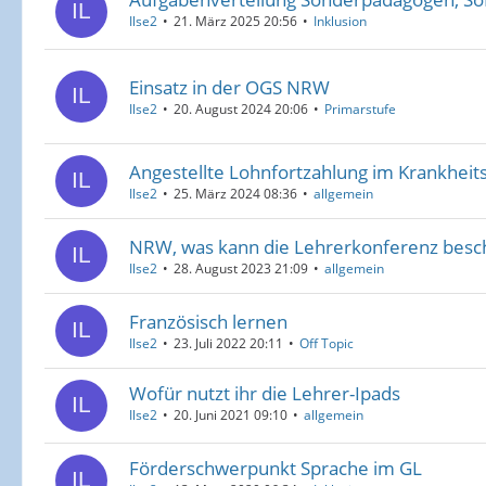
Ilse2
21. März 2025 20:56
Inklusion
Einsatz in der OGS NRW
Ilse2
20. August 2024 20:06
Primarstufe
Angestellte Lohnfortzahlung im Krankheits
Ilse2
25. März 2024 08:36
allgemein
NRW, was kann die Lehrerkonferenz besc
Ilse2
28. August 2023 21:09
allgemein
Französisch lernen
Ilse2
23. Juli 2022 20:11
Off Topic
Wofür nutzt ihr die Lehrer-Ipads
Ilse2
20. Juni 2021 09:10
allgemein
Förderschwerpunkt Sprache im GL