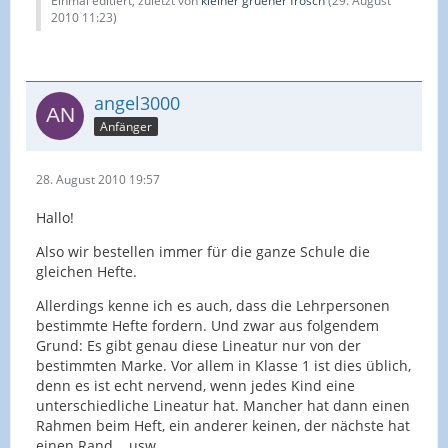
Einmal editiert, zuletzt von
kleiner gruener frosch
(
29. August
2010 11:23
)
angel3000
Anfänger
28. August 2010 19:57
Hallo!
Also wir bestellen immer für die ganze Schule die
gleichen Hefte.
Allerdings kenne ich es auch, dass die Lehrpersonen
bestimmte Hefte fordern. Und zwar aus folgendem
Grund: Es gibt genau diese Lineatur nur von der
bestimmten Marke. Vor allem in Klasse 1 ist dies üblich,
denn es ist echt nervend, wenn jedes Kind eine
unterschiedliche Lineatur hat. Mancher hat dann einen
Rahmen beim Heft, ein anderer keinen, der nächste hat
einen Rand... usw.