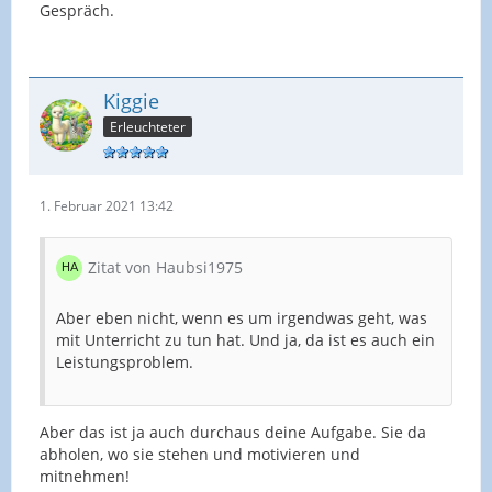
Schwerpunkt. Beides sieht man nicht, wenn es
Gespräch.
beim Stationenlernen bleibt.
@samu hatte tolle Vorschläge, wie man die Einheit
insgesamt anders strukturiert oder eine
Einzelstunde herauslöst, sodass man im UB das
Kiggie
Vorgegebene darstellen kann.
Erleuchteter
Du setzt selbst die Unterrichtseinheit und wählst
selbst die Methode.
1. Februar 2021 13:42
Das Seminar, als Ausbildungsstelle, gibt dir vor,
Zitat von Haubsi1975
dass du eine Methode wählen sollst, die einen
höheren Anteil gesprochener Sprache mit sich
bringt.
Aber eben nicht, wenn es um irgendwas geht, was
mit Unterricht zu tun hat. Und ja, da ist es auch ein
Leistungsproblem.
Du hast noch mehrere Unterrichtsstunden bis zum
UB und könntest durchaus die Planung so
gestalten, dass das möglich ist ... oder du zeigst im
Aber das ist ja auch durchaus deine Aufgabe. Sie da
UB, dass es dir nicht möglich ist und musst mit der
abholen, wo sie stehen und motivieren und
Konsequenz der Bewertung leben.
mitnehmen!