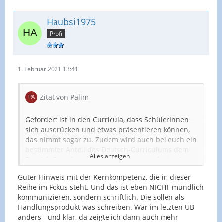
Haubsi1975
Profi
1. Februar 2021 13:41
Zitat von Palim
Gefordert ist in den Curricula, dass SchülerInnen
sich ausdrücken und etwas präsentieren können,
das nimmt sogar zu. Zudem wird auch bei euch ein
bestimmter Anteil des
Deutsch
-Curriculums dem
Alles anzeigen
Bereich Sprechen und Zuhören zugeordnet sein.
Guter Hinweis mit der Kernkompetenz, die in dieser
Die Vorgabe eines Unterrichtsgespräches oder
Reihe im Fokus steht. Und das ist eben NICHT mündlich
einer Moderation als Lehrkraft fordert also zum
kommunizieren, sondern schriftlich. Die sollen als
einen den methodisichen Schwerpunkt, zum
Handlungsprodukt was schreiben. War im letzten UB
anderen aber auch den inhaltsbezogenen
anders - und klar, da zeigte ich dann auch mehr