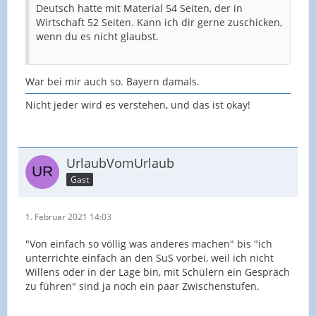
Das Seminar, als Ausbildungsstelle, gibt dir vor,
Deutsch hatte mit Material 54 Seiten, der in
dass du eine Methode wählen sollst, die einen
Wirtschaft 52 Seiten. Kann ich dir gerne zuschicken,
höheren Anteil gesprochener Sprache mit sich
wenn du es nicht glaubst.
bringt.
Du hast noch mehrere Unterrichtsstunden bis zum
War bei mir auch so. Bayern damals.
UB und könntest durchaus die Planung so
Nicht jeder wird es verstehen, und das ist okay!
gestalten, dass das möglich ist ... oder du zeigst im
UB, dass es dir nicht möglich ist und musst mit der
Konsequenz der Bewertung leben.
UrlaubVomUrlaub
Gast
1. Februar 2021 14:03
"Von einfach so völlig was anderes machen" bis "ich
unterrichte einfach an den SuS vorbei, weil ich nicht
Willens oder in der Lage bin, mit Schülern ein Gespräch
zu führen" sind ja noch ein paar Zwischenstufen.