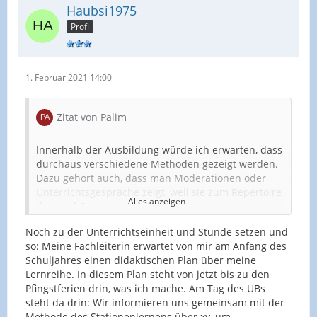
Haubsi1975
Profi
1. Februar 2021 14:00
Zitat von Palim
Innerhalb der Ausbildung würde ich erwarten, dass
durchaus verschiedene Methoden gezeigt werden.
Dazu gehört auch, dass man Moderationen oder
Unterrichtsgespräche zeigt, weil sie zum Repertoire
Alles anzeigen
dazu gehören.
Noch zu der Unterrichtseinheit und Stunde setzen und
Sich auf den Standpunkt zu stellen, niemand könne
so: Meine Fachleiterin erwartet von mir am Anfang des
das oder habe Ideen und die Klasse sei zu schwach
Schuljahres einen didaktischen Plan über meine
und dazu nicht in der Lage, ist eine meiner
Lernreihe. In diesem Plan steht von jetzt bis zu den
Meinung nach Merkwürdige Haltung für eine
Pfingstferien drin, was ich mache. Am Tag des UBs
Lehrkraft. Ist es nicht die Aufgabe der Lehrkraft, die
steht da drin: Wir informieren uns gemeinsam mit der
Schüler gerade darin zu bestärken?
Methode des Stationenlernens über xy, um