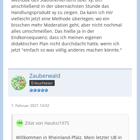
anschließend in der übernächsten Stunde das
Gefordert ist in den Curricula, dass SchülerInnen
Handlungsprodukt xy zu zeigen. Da kann ich mir
sich ausdrücken und etwas präsentieren können,
vielleicht jetzt eine Methode überlegen, wo ein
das nimmt sogar zu. Zudem wird auch bei euch ein
bisschen mehr Moderation geht, aber nicht nochmal
bestimmter Anteil des
Deutsch
-Curriculums dem
alles umschmeißen. Das hieße ja in der
Bereich Sprechen und Zuhören zugeordnet sein.
Endkonsequoenz, dass ich meinen eigenen
didaktischen Plan nicht durchdacht hätte, wenn ich
Die Vorgabe eines Unterrichtsgespräches oder
jetzt "einfach so was völlig anderes machen könnte."
einer Moderation als Lehrkraft fordert also zum
einen den methodisichen Schwerpunkt, zum
anderen aber auch den inhaltsbezogenen
Schwerpunkt. Beides sieht man nicht, wenn es
Zauberwald
beim Stationenlernen bleibt.
Erleuchteter
@samu hatte tolle Vorschläge, wie man die Einheit
insgesamt anders strukturiert oder eine
Einzelstunde herauslöst, sodass man im UB das
Vorgegebene darstellen kann.
1. Februar 2021 14:02
Du setzt selbst die Unterrichtseinheit und wählst
Zitat von Haubsi1975
selbst die Methode.
Willkommen in Rheinland-Pfalz. Mein letzter UB in