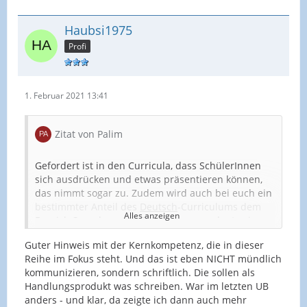
Haubsi1975
Profi
1. Februar 2021 13:41
Zitat von Palim
Gefordert ist in den Curricula, dass SchülerInnen
sich ausdrücken und etwas präsentieren können,
das nimmt sogar zu. Zudem wird auch bei euch ein
bestimmter Anteil des
Deutsch
-Curriculums dem
Alles anzeigen
Bereich Sprechen und Zuhören zugeordnet sein.
Guter Hinweis mit der Kernkompetenz, die in dieser
Die Vorgabe eines Unterrichtsgespräches oder
Reihe im Fokus steht. Und das ist eben NICHT mündlich
einer Moderation als Lehrkraft fordert also zum
kommunizieren, sondern schriftlich. Die sollen als
einen den methodisichen Schwerpunkt, zum
Handlungsprodukt was schreiben. War im letzten UB
anderen aber auch den inhaltsbezogenen
anders - und klar, da zeigte ich dann auch mehr