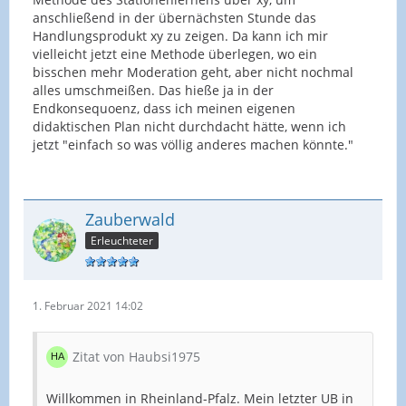
anschließend in der übernächsten Stunde das
Gefordert ist in den Curricula, dass SchülerInnen
Handlungsprodukt xy zu zeigen. Da kann ich mir
sich ausdrücken und etwas präsentieren können,
vielleicht jetzt eine Methode überlegen, wo ein
das nimmt sogar zu. Zudem wird auch bei euch ein
bisschen mehr Moderation geht, aber nicht nochmal
bestimmter Anteil des
Deutsch
-Curriculums dem
alles umschmeißen. Das hieße ja in der
Bereich Sprechen und Zuhören zugeordnet sein.
Endkonsequoenz, dass ich meinen eigenen
didaktischen Plan nicht durchdacht hätte, wenn ich
Die Vorgabe eines Unterrichtsgespräches oder
jetzt "einfach so was völlig anderes machen könnte."
einer Moderation als Lehrkraft fordert also zum
einen den methodisichen Schwerpunkt, zum
anderen aber auch den inhaltsbezogenen
Schwerpunkt. Beides sieht man nicht, wenn es
Zauberwald
beim Stationenlernen bleibt.
Erleuchteter
@samu hatte tolle Vorschläge, wie man die Einheit
insgesamt anders strukturiert oder eine
Einzelstunde herauslöst, sodass man im UB das
Vorgegebene darstellen kann.
1. Februar 2021 14:02
Du setzt selbst die Unterrichtseinheit und wählst
Zitat von Haubsi1975
selbst die Methode.
Willkommen in Rheinland-Pfalz. Mein letzter UB in