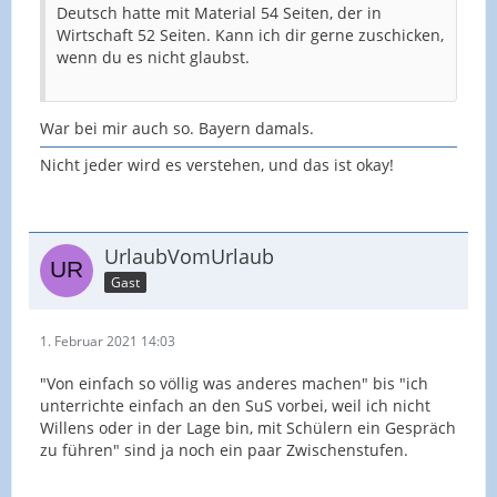
Das Seminar, als Ausbildungsstelle, gibt dir vor,
Deutsch hatte mit Material 54 Seiten, der in
dass du eine Methode wählen sollst, die einen
Wirtschaft 52 Seiten. Kann ich dir gerne zuschicken,
höheren Anteil gesprochener Sprache mit sich
wenn du es nicht glaubst.
bringt.
Du hast noch mehrere Unterrichtsstunden bis zum
War bei mir auch so. Bayern damals.
UB und könntest durchaus die Planung so
Nicht jeder wird es verstehen, und das ist okay!
gestalten, dass das möglich ist ... oder du zeigst im
UB, dass es dir nicht möglich ist und musst mit der
Konsequenz der Bewertung leben.
UrlaubVomUrlaub
Gast
1. Februar 2021 14:03
"Von einfach so völlig was anderes machen" bis "ich
unterrichte einfach an den SuS vorbei, weil ich nicht
Willens oder in der Lage bin, mit Schülern ein Gespräch
zu führen" sind ja noch ein paar Zwischenstufen.