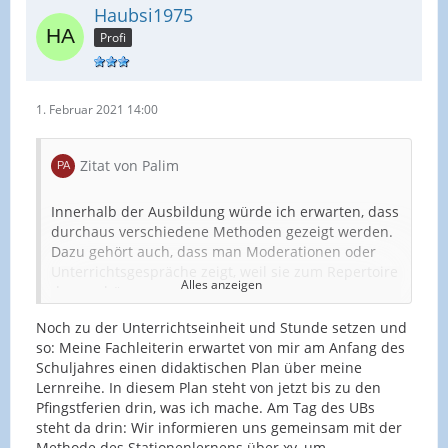
Haubsi1975
Profi
1. Februar 2021 14:00
Zitat von Palim
Innerhalb der Ausbildung würde ich erwarten, dass
durchaus verschiedene Methoden gezeigt werden.
Dazu gehört auch, dass man Moderationen oder
Unterrichtsgespräche zeigt, weil sie zum Repertoire
Alles anzeigen
dazu gehören.
Noch zu der Unterrichtseinheit und Stunde setzen und
Sich auf den Standpunkt zu stellen, niemand könne
so: Meine Fachleiterin erwartet von mir am Anfang des
das oder habe Ideen und die Klasse sei zu schwach
Schuljahres einen didaktischen Plan über meine
und dazu nicht in der Lage, ist eine meiner
Lernreihe. In diesem Plan steht von jetzt bis zu den
Meinung nach Merkwürdige Haltung für eine
Pfingstferien drin, was ich mache. Am Tag des UBs
Lehrkraft. Ist es nicht die Aufgabe der Lehrkraft, die
steht da drin: Wir informieren uns gemeinsam mit der
Schüler gerade darin zu bestärken?
Methode des Stationenlernens über xy, um