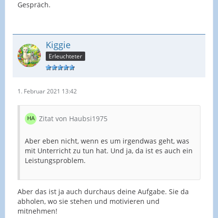
Schwerpunkt. Beides sieht man nicht, wenn es
Gespräch.
beim Stationenlernen bleibt.
@samu hatte tolle Vorschläge, wie man die Einheit
insgesamt anders strukturiert oder eine
Einzelstunde herauslöst, sodass man im UB das
Kiggie
Vorgegebene darstellen kann.
Erleuchteter
Du setzt selbst die Unterrichtseinheit und wählst
selbst die Methode.
1. Februar 2021 13:42
Das Seminar, als Ausbildungsstelle, gibt dir vor,
Zitat von Haubsi1975
dass du eine Methode wählen sollst, die einen
höheren Anteil gesprochener Sprache mit sich
bringt.
Aber eben nicht, wenn es um irgendwas geht, was
mit Unterricht zu tun hat. Und ja, da ist es auch ein
Leistungsproblem.
Du hast noch mehrere Unterrichtsstunden bis zum
UB und könntest durchaus die Planung so
gestalten, dass das möglich ist ... oder du zeigst im
Aber das ist ja auch durchaus deine Aufgabe. Sie da
UB, dass es dir nicht möglich ist und musst mit der
abholen, wo sie stehen und motivieren und
Konsequenz der Bewertung leben.
mitnehmen!