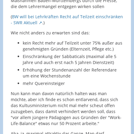
Maßnahmen Baden-Württembergs durch die Presse,
die dem Lehrermangel entgegen wirken sollen
(
BW will bei Lehrkräften Recht auf Teilzeit einschränken
- SWR Aktuell
.)
Wie nicht anders zu erwarten sind das:
kein Recht mehr auf Teilzeit unter 75% außer aus
genehmigten Gründen (Elternzeit, Pflege etc.)
Einschränkung der Sabbaticals (maximal alle 5
Jahre und auch erst nach 5 Jahren Dienstzeit)
Erhöhung der Stundenanzahl der Referendare
um eine Wochenstunde
mehr Quereinsteiger
Nun kann man davon natürlich halten was man
möchte, aber ich finde es schon entlarvend, dass sich
das Kultusministerium nicht mal mehr scheut offen
zuzugeben, dass damit verhindert werden soll, dass
"vor allem jüngere Pädagogen aus Gründen der "Work-
Life-Balance" etwas nur 50 Prozent arbeite."
Aha, ja, maximal attraktiv das Ganze. Man darf