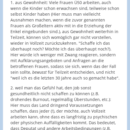
1. aus Gewohnheit: Viele Frauen Ü50 arbeiten, auch
wenn die Kinder schon erwachsen sind, teilweise schon
selbst Kinder haben (Hier muss man vielleicht
Ausnahmen machen, wenn die zuvor genannten
Frauen als Großeltern aktiv mit in die Erziehung der
Enkel eingebunden sind.), aus Gewohnheit weiterhin in
Teilzeit, können sich womöglich gar nicht vorstellen,
wieder in Vollzeit zurückzukehren. "Schaffe ich das
überhaupt noch? Möchte ich das überhaupt noch?).
Hier würde ich weniger mit Zwang reagieren, sondern
mit Aufklärungsangeboten und Anfragen an die
betroffenen Frauen, sodass sie sich, wenn das der Fall
sein sollte,
bewusst
für Teilzeit entscheiden, und nicht
"weil ich es die letzten 30 Jahre auch so gemacht habe".
2. weil man das Gefühl hat, den Job sonst
gesundheitlich nicht schaffen zu können (z.B.
drohendes Burnout, regelmäßig Überstunden, etc.):
Hier muss das Land dringend Voraussetzungen
schaffen, dass jeder (!), der möchte, auch Vollzeit
arbeiten kann, ohne dass es langfristig zu psychischen
oder physischen Auffälligkeiten kommt. Das bedeutet,
dass Deputat und andere Arbeitsbedingungen (z.B.