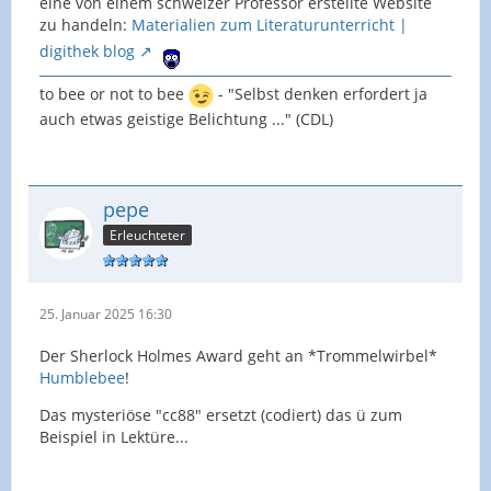
eine von einem schweizer Professor erstellte Website
zu handeln:
Materialien zum Literaturunterricht |
digithek blog
to bee or not to bee
- "Selbst denken erfordert ja
auch etwas geistige Belichtung ..." (CDL)
pepe
Erleuchteter
25. Januar 2025 16:30
Der Sherlock Holmes Award geht an *Trommelwirbel*
Humblebee
!
Das mysteriöse "cc88" ersetzt (codiert) das ü zum
Beispiel in Lektüre...