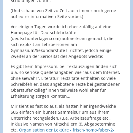
Schuldingen zu tun.
(Und schaue von Zeit zu Zeit auch immer noch gerne
auf eurer informativen Seite vorbei.)
Vor einigen Tagen wurde ich eher zufällig auf eine
Homepage für Deutschlehrkräfte
(deutschunterlagen.com) aufmerksam gemacht, die
sich explizit an Lehrpersonen am
Gymnasium/Sekundarstufe II richtet, jedoch einige
Zweifel an der Seriosität des Angebots weckte:
Es gibt kein Impressum, bei Textauszügen finden sich
u.a. so seriöse Quellenangaben wie "aus dem Internet,
ohne Gewähr", Literatur-Textzitate enthalten so viele
Schreibfehler, dass angebotene Texte bei gestandenen
Oberstufenkolleg*innen teilweise wohl eher für
Erheiterung sorgen könnten...
Mir sieht es fast so aus, als hätten hier irgendwelche
SuS einfach ein buntes Sammelsurium aus ihrem
Unterricht hochgeladen, (u.a. Arbeitsaufträge etc.,
inklusive Namen von Mitschülern (!), Abgabetermine
etc.
Organisation der Lektüre - frisch-homo-faber-2-