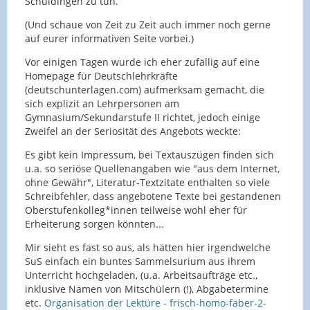
Schuldingen zu tun.
(Und schaue von Zeit zu Zeit auch immer noch gerne
auf eurer informativen Seite vorbei.)
Vor einigen Tagen wurde ich eher zufällig auf eine
Homepage für Deutschlehrkräfte
(deutschunterlagen.com) aufmerksam gemacht, die
sich explizit an Lehrpersonen am
Gymnasium/Sekundarstufe II richtet, jedoch einige
Zweifel an der Seriosität des Angebots weckte:
Es gibt kein Impressum, bei Textauszügen finden sich
u.a. so seriöse Quellenangaben wie "aus dem Internet,
ohne Gewähr", Literatur-Textzitate enthalten so viele
Schreibfehler, dass angebotene Texte bei gestandenen
Oberstufenkolleg*innen teilweise wohl eher für
Erheiterung sorgen könnten...
Mir sieht es fast so aus, als hätten hier irgendwelche
SuS einfach ein buntes Sammelsurium aus ihrem
Unterricht hochgeladen, (u.a. Arbeitsaufträge etc.,
inklusive Namen von Mitschülern (!), Abgabetermine
etc.
Organisation der Lektüre - frisch-homo-faber-2-