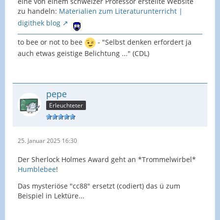
eine von einem schweizer Professor erstellte Website
zu handeln:
Materialien zum Literaturunterricht |
digithek blog
to bee or not to bee
- "Selbst denken erfordert ja
auch etwas geistige Belichtung ..." (CDL)
pepe
Erleuchteter
25. Januar 2025 16:30
Der Sherlock Holmes Award geht an *Trommelwirbel*
Humblebee
!
Das mysteriöse "cc88" ersetzt (codiert) das ü zum
Beispiel in Lektüre...