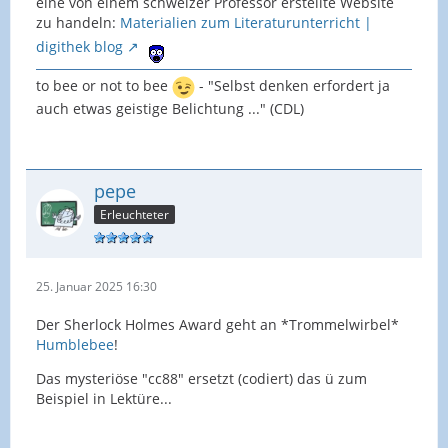
eine von einem schweizer Professor erstellte Website
zu handeln:
Materialien zum Literaturunterricht |
digithek blog
to bee or not to bee
- "Selbst denken erfordert ja
auch etwas geistige Belichtung ..." (CDL)
pepe
Erleuchteter
25. Januar 2025 16:30
Der Sherlock Holmes Award geht an *Trommelwirbel*
Humblebee
!
Das mysteriöse "cc88" ersetzt (codiert) das ü zum
Beispiel in Lektüre...