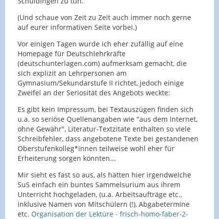
Schuldingen zu tun.
(Und schaue von Zeit zu Zeit auch immer noch gerne
auf eurer informativen Seite vorbei.)
Vor einigen Tagen wurde ich eher zufällig auf eine
Homepage für Deutschlehrkräfte
(deutschunterlagen.com) aufmerksam gemacht, die
sich explizit an Lehrpersonen am
Gymnasium/Sekundarstufe II richtet, jedoch einige
Zweifel an der Seriosität des Angebots weckte:
Es gibt kein Impressum, bei Textauszügen finden sich
u.a. so seriöse Quellenangaben wie "aus dem Internet,
ohne Gewähr", Literatur-Textzitate enthalten so viele
Schreibfehler, dass angebotene Texte bei gestandenen
Oberstufenkolleg*innen teilweise wohl eher für
Erheiterung sorgen könnten...
Mir sieht es fast so aus, als hätten hier irgendwelche
SuS einfach ein buntes Sammelsurium aus ihrem
Unterricht hochgeladen, (u.a. Arbeitsaufträge etc.,
inklusive Namen von Mitschülern (!), Abgabetermine
etc.
Organisation der Lektüre - frisch-homo-faber-2-