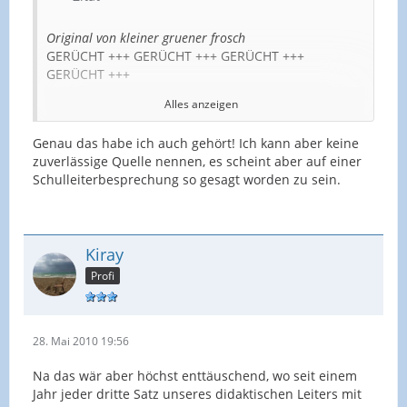
Original von kleiner gruener frosch
GERÜCHT +++ GERÜCHT +++ GERÜCHT +++
GERÜCHT +++
Alles anzeigen
Hallo,
Genau das habe ich auch gehört! Ich kann aber keine
zuverlässige Quelle nennen, es scheint aber auf einer
hier in der Schule geht das Gerücht um, dass es in
Schulleiterbesprechung so gesagt worden zu sein.
der BezReg Arnsberg hieße, dass nur noch an den
Schulen, die ihre QA-Termine schon haben, die QA
durchgeführt wird.
Danach sollen sie eingestellt werden.
Kiray
Profi
Weiß da einer was näheres?
Grüße,
28. Mai 2010 19:56
kl. gr. Frosch
Na das wär aber höchst enttäuschend, wo seit einem
Jahr jeder dritte Satz unseres didaktischen Leiters mit