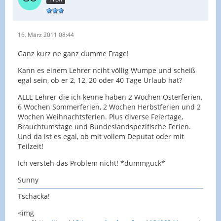
Aber gut. Ich würde an Deiner Stelle anrufen und
nachfragen. Ich glaube nämlich wirklich nicht, dass
16. März 2011 08:44
das so, wie Du es befürchtest, sein wird.
Ganz kurz ne ganz dumme Frage!
Viele Grüße
Kann es einem Lehrer nciht völlig Wumpe und scheiß
Super-Lion
egal sein, ob er 2, 12, 20 oder 40 Tage Urlaub hat?
ALLE Lehrer die ich kenne haben 2 Wochen Osterferien,
6 Wochen Sommerferien, 2 Wochen Herbstferien und 2
Wochen Weihnachtsferien. Plus diverse Feiertage,
Brauchtumstage und Bundeslandspezifische Ferien.
Und da ist es egal, ob mit vollem Deputat oder mit
Teilzeit!
Ich versteh das Problem nicht! *dummguck*
Sunny
Tschacka!
<img