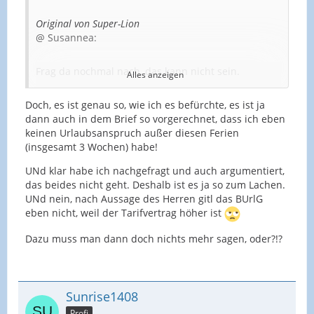
Original von Super-Lion
@ Susannea:
Frag da nochmal nach, das kann nicht sein.
Alles anzeigen
Doch, es ist genau so, wie ich es befürchte, es ist ja
Das Bundesurlaubsgesetz gilt für alle und das
dann auch in dem Brief so vorgerechnet, dass ich eben
spricht nun mal von den bekannten 24 Werktagen,
keinen Urlaubsanspruch außer diesen Ferien
die dann eben 20 Arbeitstagen bei 5 Arbeitstagen
(insgesamt 3 Wochen) habe!
pro Woche entsprechen.
UNd klar habe ich nachgefragt und auch argumentiert,
Wenn von 4/5 die Rede ist, wird das wohl so
das beides nicht geht. Deshalb ist es ja so zum Lachen.
gemeint sein, dass Du eben nur 4/5 von 20
UNd nein, nach Aussage des Herren gitl das BUrlG
Arbeitstagen Urlaub bekommst. Sprich: bei 4
eben nicht, weil der Tarifvertrag höher ist
Arbeitstagen pro Woche ergibt sich ein
Jahresurlaubsanspruch von 16 Arbeitstagen, also
Dazu muss man dann doch nichts mehr sagen, oder?!?
auch wiederum diese 4 Wochen.
Ich hatte jetzt auch nicht gedacht, dass Du das
Schreiben in dem Sinne postest, dass Du es
Sunrise1408
einscannst. Aber man kann ja vielleicht betreffende
Passagen hier "eintippen".
Profi