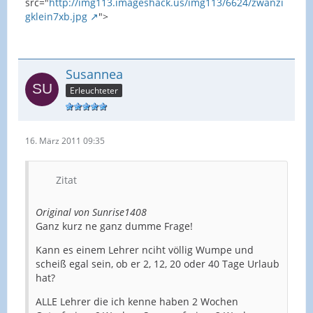
src="
http://img113.imageshack.us/img113/6624/zwanzi
gklein7xb.jpg
">
Susannea
Erleuchteter
16. März 2011 09:35
Zitat
Original von Sunrise1408
Ganz kurz ne ganz dumme Frage!
Kann es einem Lehrer nciht völlig Wumpe und
scheiß egal sein, ob er 2, 12, 20 oder 40 Tage Urlaub
hat?
ALLE Lehrer die ich kenne haben 2 Wochen