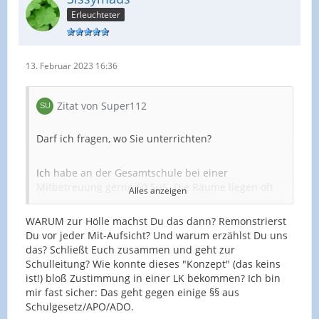
Erleuchteter
13. Februar 2023 16:36
Zitat von Super112
Darf ich fragen, wo Sie unterrichten?
Ich habe an der Gesamtschule bei einer
Mitbetreuung gerne 60 SuS. Die Räume liegen oft
Alles anzeigen
NICHT nebeneinander oder gegenüber.
WARUM zur Hölle machst Du das dann? Remonstrierst
Du vor jeder Mit-Aufsicht? Und warum erzählst Du uns
In den Klassen sitzen Jugendliche/ Kinder mit
das? Schließt Euch zusammen und geht zur
unterschiedlichen Herausforderungen UND
Schulleitung? Wie konnte dieses "Konzept" (das keins
Erkrankungen.
ist!) bloß Zustimmung in einer LK bekommen? Ich bin
mir fast sicher: Das geht gegen einige §§ aus
Kinder, die ihre Aggressionen nicht steuern können,
Schulgesetz/APO/ADO.
neben Kindern mit Epilepsie, Allergien, die einen