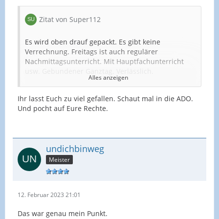
Zitat von Super112
Es wird oben drauf gepackt. Es gibt keine
Verrechnung. Freitags ist auch regulärer
Nachmittagsunterricht. Mit Hauptfachunterricht
usw. Gebundener Ganztag. Verlässlich.
Alles anzeigen
Mittwochnachmittag sind meine 8er bei der
Ihr lasst Euch zu viel gefallen. Schaut mal in die ADO.
Potentialanalyse. Ich könnte ja etwas
Und pocht auf Eure Rechte.
" abfeiern". Jedoch habe ich Vertretung in der 6.
Klasse.
undichbinweg
Meister
Vertetung ist Unterricht und ist qualifiziert
durchzuführen...Laut Schulgesetzes NRW...
Mit Material usw!
12. Februar 2023 21:01
Das war genau mein Punkt.
Grüße