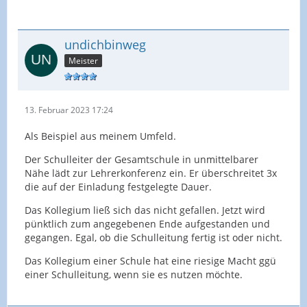
Anaphylaktischen Schock auslösen können (
Notfallspritze immer dabei), Kinder, die sich einfach
nicht an Regeln halten wollen.
undichbinweg
Meister
Und: wenn ich eine Mitbetreuung habe, dann kann
ich den Unterricht in meiner Klasse mal fein zum
großen Teil vergessen. Die Doppelstunde ist nicht
die Stunde, die ich geplant hatte. Man kann sich
13. Februar 2023 17:24
nicht teilen!!!
Als Beispiel aus meinem Umfeld.
Bei uns fehlen täglich aktuell rund 15 Kolleginnen
Der Schulleiter der Gesamtschule in unmittelbarer
und Kollegen zwischen der 1. und 9. Stunde. Das
Nähe lädt zur Lehrerkonferenz ein. Er überschreitet 3x
kann ja nicht alles Mitbetreut werden. Wenn da
die auf der Einladung festgelegte Dauer.
etwas passiert....! Dann viel Freude bei dem
Das Kollegium ließ sich das nicht gefallen. Jetzt wird
Theater, was dann folgt...!
pünktlich zum angegebenen Ende aufgestanden und
gegangen. Egal, ob die Schulleitung fertig ist oder nicht.
Das Kollegium einer Schule hat eine riesige Macht ggü
einer Schulleitung, wenn sie es nutzen möchte.