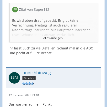
Zitat von Super112
Es wird oben drauf gepackt. Es gibt keine
Verrechnung. Freitags ist auch regulärer
Nachmittagsunterricht. Mit Hauptfachunterricht
usw. Gebundener Ganztag. Verlässlich.
Alles anzeigen
Mittwochnachmittag sind meine 8er bei der
Ihr lasst Euch zu viel gefallen. Schaut mal in die ADO.
Potentialanalyse. Ich könnte ja etwas
Und pocht auf Eure Rechte.
" abfeiern". Jedoch habe ich Vertretung in der 6.
Klasse.
undichbinweg
Meister
Vertetung ist Unterricht und ist qualifiziert
durchzuführen...Laut Schulgesetzes NRW...
Mit Material usw!
12. Februar 2023 21:01
Das war genau mein Punkt.
Grüße