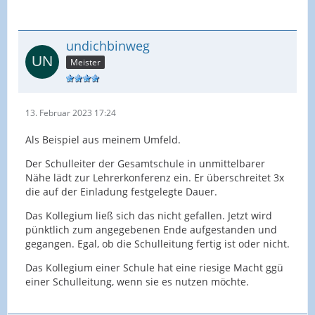
Anaphylaktischen Schock auslösen können (
Notfallspritze immer dabei), Kinder, die sich einfach
nicht an Regeln halten wollen.
undichbinweg
Meister
Und: wenn ich eine Mitbetreuung habe, dann kann
ich den Unterricht in meiner Klasse mal fein zum
großen Teil vergessen. Die Doppelstunde ist nicht
die Stunde, die ich geplant hatte. Man kann sich
13. Februar 2023 17:24
nicht teilen!!!
Als Beispiel aus meinem Umfeld.
Bei uns fehlen täglich aktuell rund 15 Kolleginnen
Der Schulleiter der Gesamtschule in unmittelbarer
und Kollegen zwischen der 1. und 9. Stunde. Das
Nähe lädt zur Lehrerkonferenz ein. Er überschreitet 3x
kann ja nicht alles Mitbetreut werden. Wenn da
die auf der Einladung festgelegte Dauer.
etwas passiert....! Dann viel Freude bei dem
Das Kollegium ließ sich das nicht gefallen. Jetzt wird
Theater, was dann folgt...!
pünktlich zum angegebenen Ende aufgestanden und
gegangen. Egal, ob die Schulleitung fertig ist oder nicht.
Das Kollegium einer Schule hat eine riesige Macht ggü
einer Schulleitung, wenn sie es nutzen möchte.