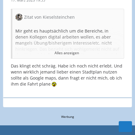
17. März 2023 19:55
Zitat von Kieselsteinchen
Mir geht es hauptsächlich um die Bereiche, in
denen Kollegen digital arbeiten wollen, es aber
mangels Übung/bisherigem Interesse/etc. nicht
hinkriegen. Das bezieht sich wohlgemerkt nicht auf
Alles anzeigen
den Unterricht. Dass da Digitalität verweigert wird,
hat andere Auswirkungen, weniger auf die
Das klingt echt schräg. Habe ich noch nicht erlebt. Und
Kollegen.
Auch geht es mir um Bereiche des täglichen
wenn wirklich jemand lieber einen Stadtplan nutzen
Arbeitslebens, in denen Kollegen basale digitale
sollte als Google maps, dann fragt er nicht mich, ob ich
Techniken verweigern
ihm die Fahrt plane
Organisation wandertag beispielsweise.
"GoogleMaps? Komm ich nicht klar mit. Müsst ihr
machen. Tickets online buchen? Same."
Werbung
Abstimmung über neue Pausenregeln auf Mebis.
"Nutze ich nicht, versteh ich nicht, die Struktur. Ich
sag dir dann einfach meine Meinung und du