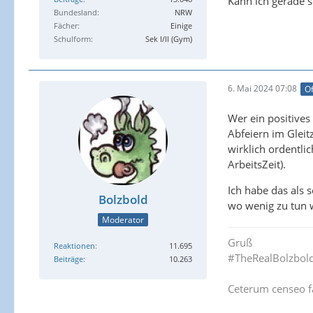
Kann ich gerade s
Bundesland
NRW
Fächer
Einige
Schulform
Sek I/II (Gym)
6. Mai 2024 07:08
Of
Wer ein positives
Abfeiern im Gleit
wirklich ordentl
ArbeitsZeit).
Ich habe das als
Bolzbold
wo wenig zu tun 
Moderator
Gruß
Reaktionen
11.695
#TheRealBolzbol
Beiträge
10.263
Ceterum censeo f