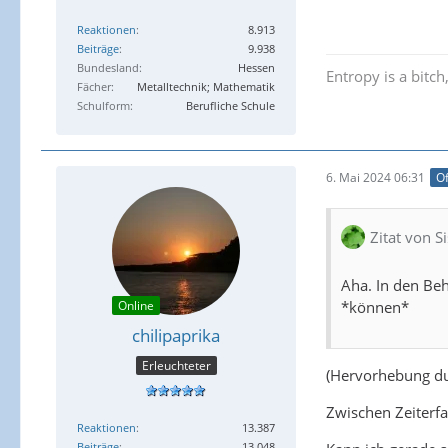
Reaktionen
8.913
Beiträge
9.938
Bundesland
Hessen
Entropy is a bitc
Fächer
Metalltechnik; Mathematik
Schulform
Berufliche Schule
6. Mai 2024 06:31
Of
Zitat von 
Aha. In den Be
*können*
Online
chilipaprika
Erleuchteter
(Hervorhebung du
Zwischen Zeiterfa
Reaktionen
13.387
Beiträge
13.048