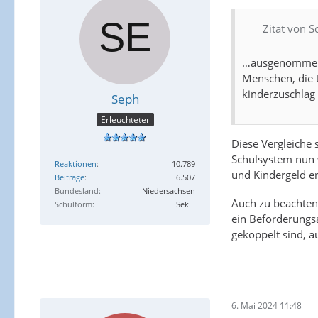
Zitat von S
…ausgenommen v
Menschen, die 
kinderzuschlag 
Seph
Erleuchteter
Diese Vergleiche 
Schulsystem nun w
Reaktionen
10.789
und Kindergeld e
Beiträge
6.507
Bundesland
Niedersachsen
Auch zu beachten 
Schulform
Sek II
ein Beförderungs
gekoppelt sind, 
6. Mai 2024 11:48