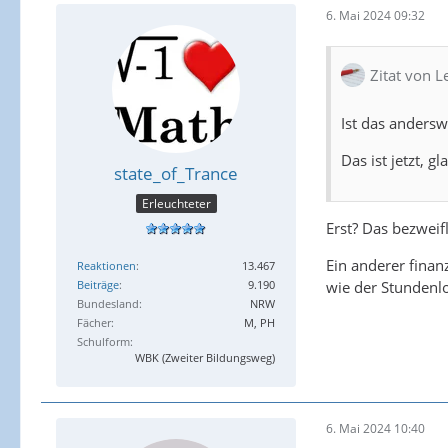
6. Mai 2024 09:32
Zitat von 
Ist das andersw
Das ist jetzt, g
state_of_Trance
Erleuchteter
Erst? Das bezweifl
Ein anderer finan
Reaktionen
13.467
Beiträge
9.190
wie der Stundenl
Bundesland
NRW
Fächer
M, PH
Schulform
WBK (Zweiter Bildungsweg)
6. Mai 2024 10:40