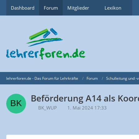
Dashboard
Forum
Mitglieder
Lexikon
lehrerforen.de - Das Forum für Lehrkräfte
Forum
Schulleitung und -
Beförderung A14 als Koor
BK_WUP
1. Mai 2024 17:33