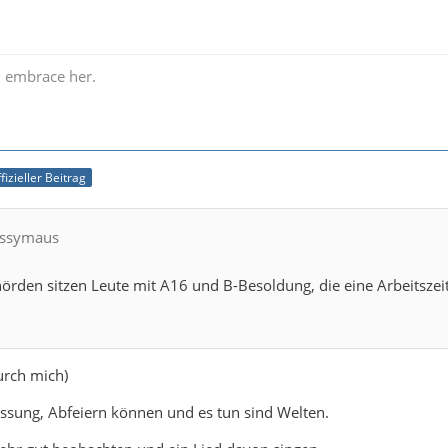
h, embrace her.
fizieller Beitrag
Sissymaus
hörden sitzen Leute mit A16 und B-Besoldung, die eine Arbeitsze
rch mich)
ssung, Abfeiern können und es tun sind Welten.