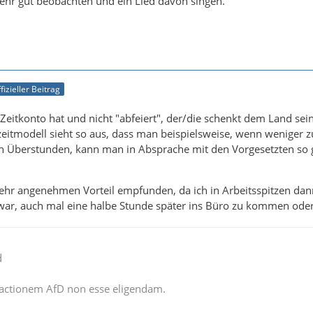
ehr gut beobachten und ein Lied davon singen.
fizieller Beitrag
 Zeitkonto hat und nicht "abfeiert", der/die schenkt dem Land sein
zeitmodell sieht so aus, dass man beispielsweise, wenn weniger z
ich Überstunden, kann man in Absprache mit den Vorgesetzten so
 sehr angenehmen Vorteil empfunden, da ich in Arbeitsspitzen d
war, auch mal eine halbe Stunde später ins Büro zu kommen oder
d
actionem AfD non esse eligendam.