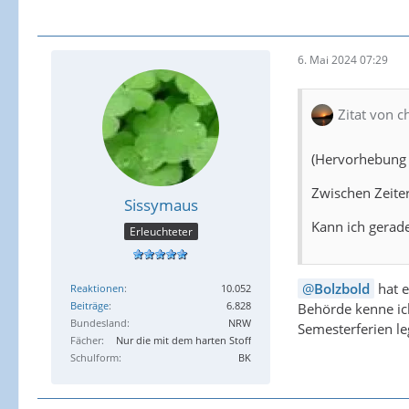
6. Mai 2024 07:29
Zitat von c
(Hervorhebung 
Zwischen Zeite
Sissymaus
Kann ich gerad
Erleuchteter
Bolzbold
hat e
Reaktionen
10.052
Beiträge
6.828
Behörde kenne ic
Bundesland
NRW
Semesterferien le
Fächer
Nur die mit dem harten Stoff
Schulform
BK