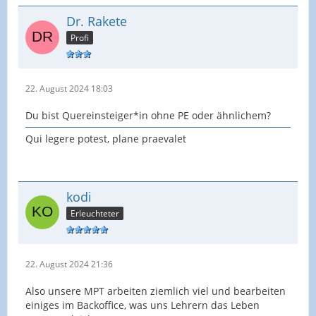
Deinen Arbeitsalltag.
Dr. Rakete
MPT-Kräfte sollen die Schulen beim Gemeinsamen
Profi
Lernen unterstützen.
Dabei vermittelst Du Kenntnisse und Fertigkeiten
22. August 2024 18:03
selbstständig und eigen-
Du bist Quereinsteiger*in ohne PE oder ähnlichem?
verantwortlich. Zugleich steht die Arbeit unter
Qui legere potest, plane praevalet
dem Vorbehalt der überge-
ordneten Verantwortlichkeit einer Lehrkraft.
Das
bedeutet: Als MPT-Kraft
kodi
Erleuchteter
bist Du keine Unterrichtsassistenz, aber auch kein
Ersatz für fehlende
22. August 2024 21:36
Sonderpädagog*innen oder Grundschullehrkräfte.
Also unsere MPT arbeiten ziemlich viel und bearbeiten
einiges im Backoffice, was uns Lehrern das Leben