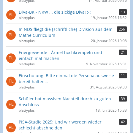
plattyplus
14. Februar 2026 09:16
DiVa-BK - NRW ... die zickige Diva! :-(
13
plattyplus
19. Januar 2026 16:32
In NDS fliegt die [schriftliche] Division aus dem
256
Mathe Curriculum
plattyplus
20. Januar 2026 19:08
Energiewende - Ärmel hochkrempeln und
21
einfach mal machen
plattyplus
9. November 2025 16:31
Einschulung: Bitte einmal die Personalausweise
11
bereit halten…
plattyplus
31. August 2025 09:33
Schüler hat massiven Nachteil durch zu guten
39
Abschluss
plattyplus
18. Juni 2025 15:33
PISA-Studie 2025: Und wir werden wieder
42
schlecht abschneiden