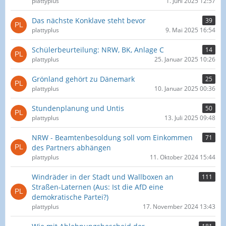
plattyplus
1. Juni 2025 12:57
Das nächste Konklave steht bevor
39
plattyplus
9. Mai 2025 16:54
Schülerbeurteilung: NRW, BK, Anlage C
14
plattyplus
25. Januar 2025 10:26
Grönland gehört zu Dänemark
25
plattyplus
10. Januar 2025 00:36
Stundenplanung und Untis
50
plattyplus
13. Juli 2025 09:48
NRW - Beamtenbesoldung soll vom Einkommen
71
des Partners abhängen
plattyplus
11. Oktober 2024 15:44
Windräder in der Stadt und Wallboxen an
111
Straßen-Laternen (Aus: Ist die AfD eine
demokratische Partei?)
plattyplus
17. November 2024 13:43