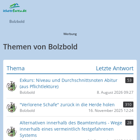
Bolzbold
Werbung
Themen von Bolzbold
Thema
Letzte Antwort
Exkurs: Niveau und Durchschnittsnoten Abitur
53
(aus Pflichtlektüre)
Bolzbold
8. August 2026 09:27
"Verlorene Schafe" zurück in die Herde holen
310
Bolzbold
16. November 2025 12:24
Alternativen innerhalb des Beamtentums - Wege
28
innerhalb eines vermeintlich festgefahrenen
Systems