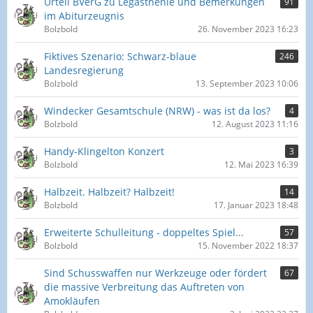
Urteil BVerG zu Legasthenie und Bemerkungen
91
im Abiturzeugnis
Bolzbold
26. November 2023 16:23
Fiktives Szenario: Schwarz-blaue
246
Landesregierung
Bolzbold
13. September 2023 10:06
Windecker Gesamtschule (NRW) - was ist da los?
4
Bolzbold
12. August 2023 11:16
Handy-Klingelton Konzert
3
Bolzbold
12. Mai 2023 16:39
Halbzeit. Halbzeit? Halbzeit!
14
Bolzbold
17. Januar 2023 18:48
Erweiterte Schulleitung - doppeltes Spiel...
57
Bolzbold
15. November 2022 18:37
Sind Schusswaffen nur Werkzeuge oder fördert
67
die massive Verbreitung das Auftreten von
Amokläufen